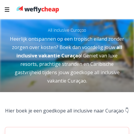
All inclusive Curaçao
Heerlijk ontspannen op een tropisch eiland zonder
zorgen over kosten? Boek dan voordelig jouw
all
inclusive vakantie Curaçao
! Geniet van luxe
resorts, prachtige stranden en Caribische
gastvrijheid tijdens jouw goedkope all inclusive
vakantie Curaçao.
Hier boek je een goedkope all inclusive naar Curaçao 👇