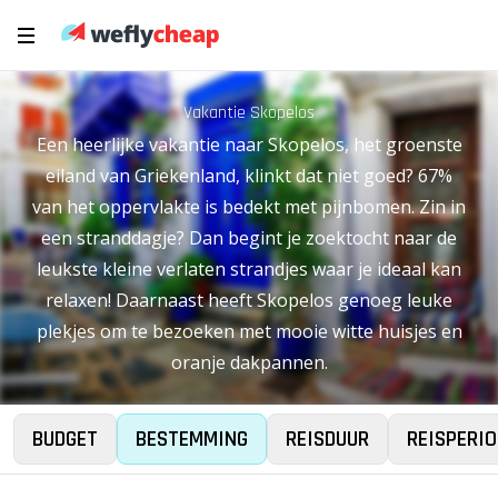
Vakantie Skopelos
Een heerlijke vakantie naar Skopelos, het groenste
eiland van Griekenland, klinkt dat niet goed? 67%
van het oppervlakte is bedekt met pijnbomen. Zin in
een stranddagje? Dan begint je zoektocht naar de
leukste kleine verlaten strandjes waar je ideaal kan
relaxen! Daarnaast heeft Skopelos genoeg leuke
plekjes om te bezoeken met mooie witte huisjes en
oranje dakpannen.
BUDGET
BESTEMMING
REISDUUR
REISPERIO