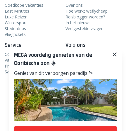
Goedkope vakanties
Over ons
Last Minutes
Hoe werkt weflycheap
Luxe Reizen
Reisblogger worden?
Wintersport
In het nieuws
Stedentrips
Veelgestelde vragen
Vliegtickets
Service
Volg ons
MEGA voordelig genieten van de
Contact
Facebook
Vacatures
Caribische zon ☀️
Instagram
Privacy
Samenwerken
Geniet van dit verborgen paradijs 🌴
Linkedin
TikTok
Pinterest
WhatsApp