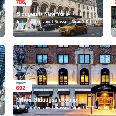
786
,-
5 dagen @ New York
Incl. vluchten vanaf Brussels Airport & top
hotel!
vanaf
692
,-
Whoo! 3-daagse citytrip
Incl. vluchten vanaf Brussels Airport & TOP verblijf