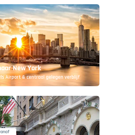
 naar New York
ls Airport & centraal gelegen verblijf
vanaf