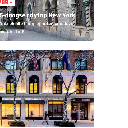
789
,-
5-daagse citytrip New York
Ontdek alle hoogtepunten van deze
wereldstad!