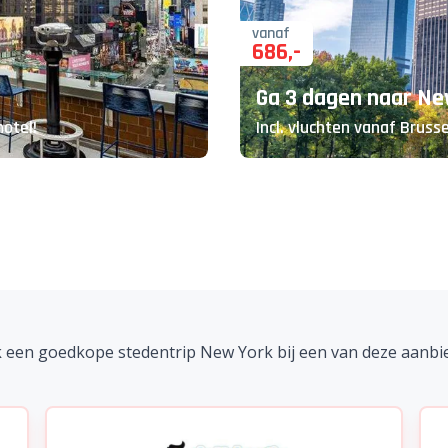
vanaf
686
,-
Ga 3 dagen naar Ne
hotel!
Incl. vluchten vanaf Brusse
 een goedkope stedentrip New York bij een van deze aanbi