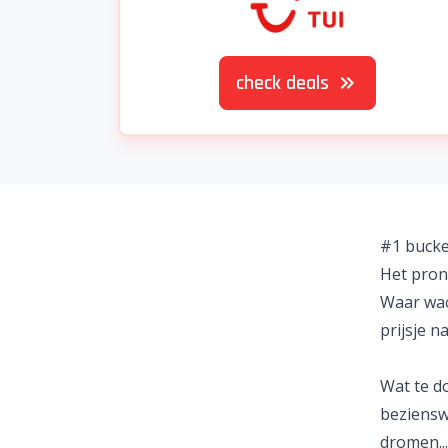
check deals
#1 bucke
Het pronk
Waar wac
prijsje n
Wat te d
beziensw
dromen..