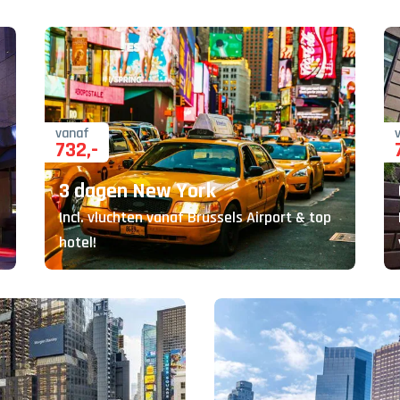
vanaf
732
,-
3 dagen New York
Incl. vluchten vanaf Brussels Airport & top
hotel!