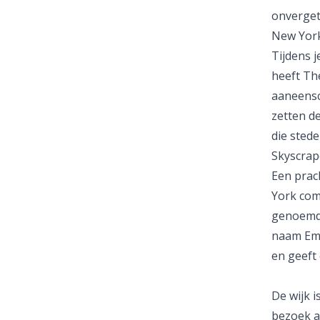
onverget
New York
Tijdens j
heeft
The
aaneensc
zetten d
die sted
Skyscrap
Een prac
York comp
genoemd.
naam Emp
en geeft 
De wijk i
bezoek a