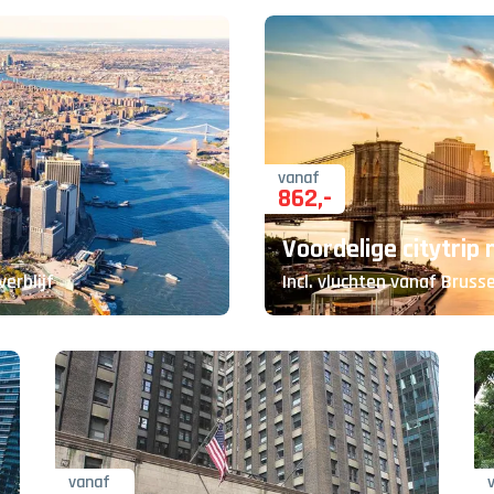
vanaf
862
,-
Voordelige citytrip
verblijf
Incl. vluchten vanaf Brusse
vanaf