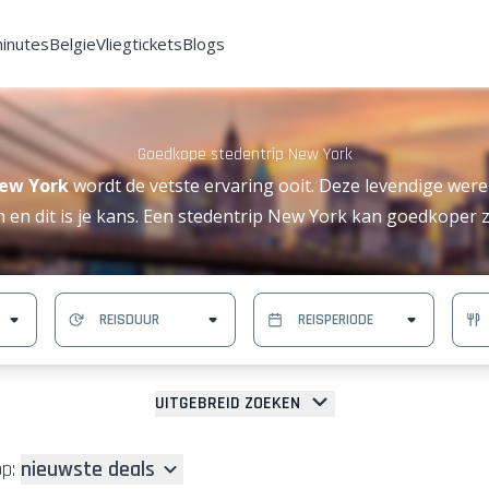
minutes
Belgie
Vliegtickets
Blogs
Goedkope stedentrip New York
New York
wordt de vetste ervaring ooit. Deze levendige were
en dit is je kans. Een stedentrip New York kan goedkoper zi
UITGEBREID ZOEKEN
p:
nieuwste deals