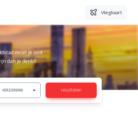
Vliegkaart
ldstad moet je ooit
jn dan je denkt!
resultaten