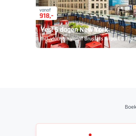
vanaf
918
,-
Yes! 5 dagen New York
Incl. vluchten vanaf Brussels Airport & top 
Boek