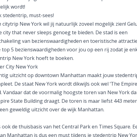
elijk wordt!
 stedentrip, must-sees!
e citytrip New York wil jij natuurlijk zoveel mogelijk zien! Gel
 city that never
sleeps
genoeg te bieden. De stad is een
hakeling van bezienswaardigheden en toeristische attractie
e top 5 bezienswaardigheden voor jou op een rij zodat je en
entrip New York hoeft te boeken.
er City New York
htig uitzicht op downtown Manhattan maakt jouw stedentr
leet. De staat New York wordt dikwijls ook wel ‘The Empire
 Vandaar dat de voormalig hoogste toren van New York da
ire State Building draagt. De toren is maar liefst 443 mete
een geweldig uitzicht over de wijk Manhattan.
s ook de thuisbasis van het Central Park en Times Square. E
an Manhattan is dus een
must
tijdens je stedentrip New York