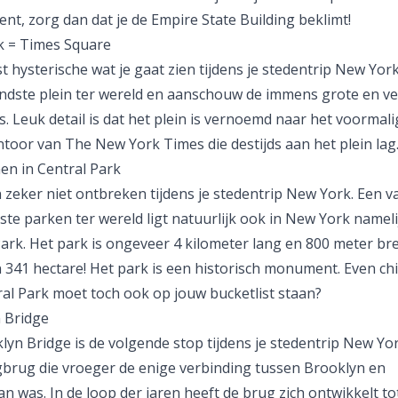
ent, zorg dan dat je de Empire State Building beklimt!
 = Times Square
 hysterische wat je gaat zien tijdens je stedentrip New York
ndste plein ter wereld en aanschouw de immens grote en ve
s. Leuk detail is dat het plein is vernoemd naar het voormali
toor van The New York Times die destijds aan het plein lag
n in Central Park
 zeker niet ontbreken tijdens je stedentrip New York. Een v
te parken ter wereld ligt natuurlijk ook in New York nameli
Park. Het park is ongeveer 4 kilometer lang en 800 meter br
 341 hectare! Het park is een historisch monument. Even chil
ral Park moet toch ook op jouw bucketlist staan?
 Bridge
yn Bridge is de volgende stop tijdens je stedentrip New Yor
brug die vroeger de enige verbinding tussen Brooklyn en
 was. In de loop der jaren heeft de brug zich ontwikkelt to