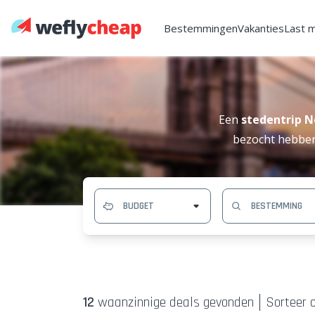
Bestemmingen
Vakanties
Last 
Een
stedentrip 
bezocht hebben 
12
waanzinnige deal
s
gevonden
Sorteer o