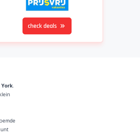
check deals
 York
.
klein
roemde
kunt