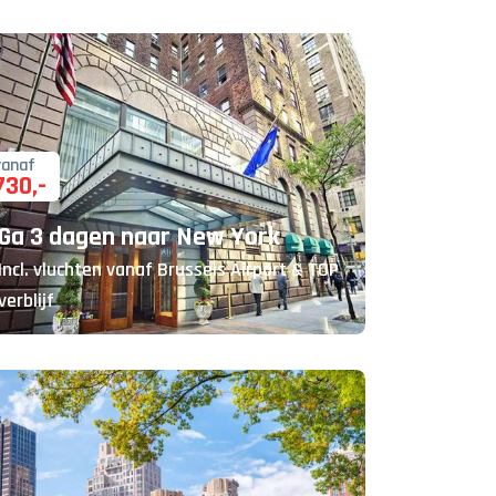
vanaf
730
,-
Ga 3 dagen naar New York
Incl. vluchten vanaf Brussels Airport & TOP
verblijf