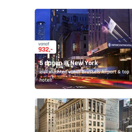
vanaf
932
,-
5 dagen @ New York
Incl. vluchten vanaf Brussels Airport & top
hotel!