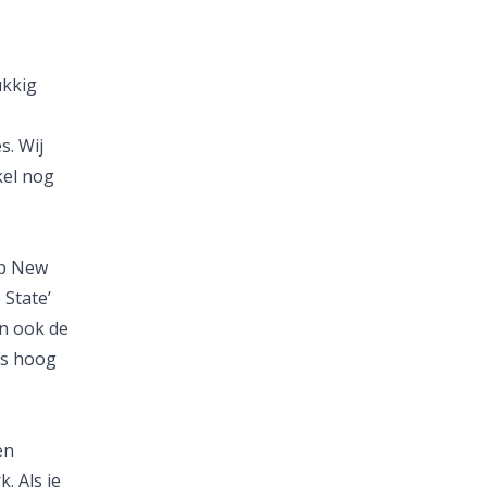
ukkig
s. Wij
kel nog
ip New
 State’
n ook de
rs hoog
en
. Als je