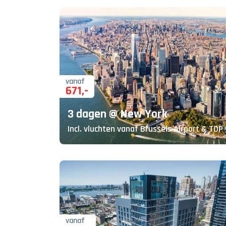
vanaf
671
,-
3 dagen @ New York
Incl. vluchten vanaf Brussels Airport & TOP 
vanaf