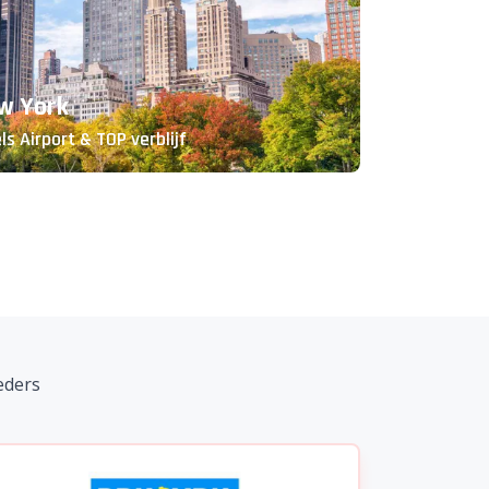
w York
ls Airport & TOP verblijf
eders