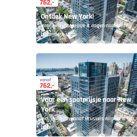
762
,-
Ontdek New York!
Voor een spotprijsje 4 dagen naar deze
bijzondere stad
vanaf
762
,-
Voor een spotprijsje naar New
York
Incl. vluchten vanaf Brussels Airport & top
hotel!