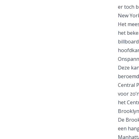
er toch b
New York
Het meest
het beke
billboard
hoofdkan
Onspanne
Deze kan
beroemds
Central 
voor zo’n
het Cent
Brooklyn
De Brookl
een hang
Manhattan