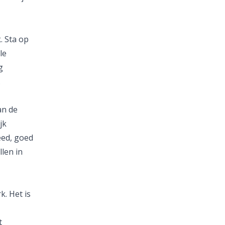
. Sta op
le
g
.
an de
jk
eed, goed
len in
k. Het is
t