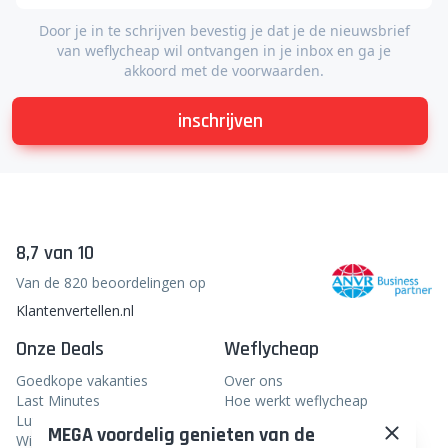
Door je in te schrijven bevestig je dat je de nieuwsbrief
van weflycheap wil ontvangen in je inbox en ga je
akkoord met de voorwaarden.
inschrijven
8,7 van 10
Van de 820 beoordelingen op
Klantenvertellen.nl
Onze Deals
Weflycheap
Goedkope vakanties
Over ons
Last Minutes
Hoe werkt weflycheap
Luxe Reizen
Reisblogger worden?
MEGA voordelig genieten van de
Wintersport
In het nieuws