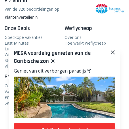
8,7 van 10
Van de 820 beoordelingen op
Klantenvertellen.nl
Onze Deals
Weflycheap
Goedkope vakanties
Over ons
Last Minutes
Hoe werkt weflycheap
Luxe Reizen
Reisblogger worden?
MEGA voordelig genieten van de
Wintersport
In het nieuws
Caribische zon ☀️
Stedentrips
Veelgestelde vragen
Vliegtickets
Geniet van dit verborgen paradijs 🌴
Service
Volg ons
Contact
Facebook
Vacatures
Instagram
Privacy
Samenwerken
Linkedin
TikTok
Pinterest