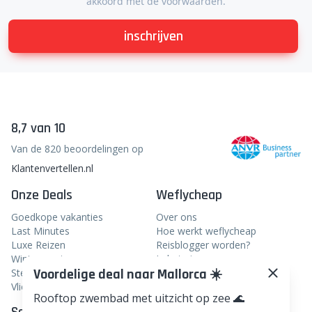
akkoord met de voorwaarden.
inschrijven
8,7 van 10
Van de 820 beoordelingen op
Klantenvertellen.nl
Onze Deals
Weflycheap
Goedkope vakanties
Over ons
Last Minutes
Hoe werkt weflycheap
Luxe Reizen
Reisblogger worden?
Wintersport
In het nieuws
Voordelige deal naar Mallorca ☀️
Stedentrips
Veelgestelde vragen
Vliegtickets
Rooftop zwembad met uitzicht op zee 🌊