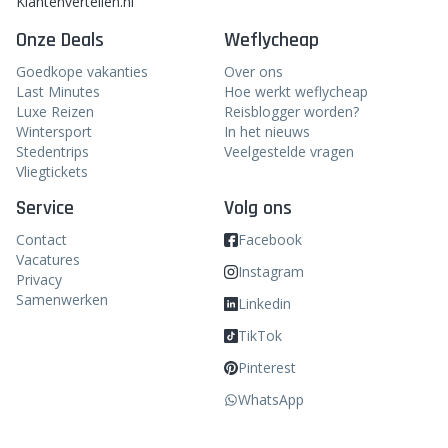
Klantenvertellen.nl
Onze Deals
Weflycheap
Goedkope vakanties
Over ons
Last Minutes
Hoe werkt weflycheap
Luxe Reizen
Reisblogger worden?
Wintersport
In het nieuws
Stedentrips
Veelgestelde vragen
Vliegtickets
Service
Volg ons
Contact
Facebook
Vacatures
Instagram
Privacy
Samenwerken
Linkedin
TikTok
Pinterest
WhatsApp