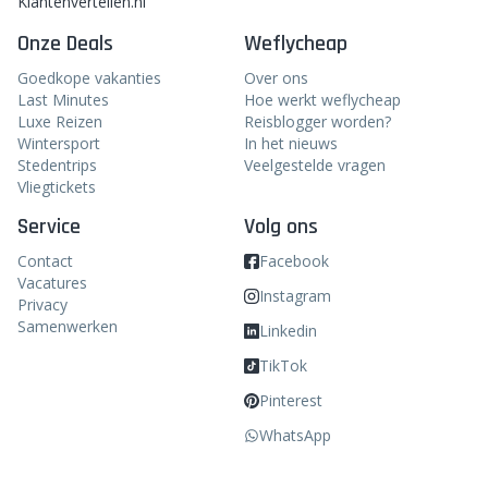
Klantenvertellen.nl
Onze Deals
Weflycheap
Goedkope vakanties
Over ons
Last Minutes
Hoe werkt weflycheap
Luxe Reizen
Reisblogger worden?
Wintersport
In het nieuws
Stedentrips
Veelgestelde vragen
Vliegtickets
Service
Volg ons
Contact
Facebook
Vacatures
Instagram
Privacy
Samenwerken
Linkedin
TikTok
Pinterest
WhatsApp