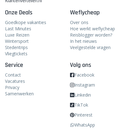
Klantenvertellen.nl
Onze Deals
Weflycheap
Goedkope vakanties
Over ons
Last Minutes
Hoe werkt weflycheap
Luxe Reizen
Reisblogger worden?
Wintersport
In het nieuws
Stedentrips
Veelgestelde vragen
Vliegtickets
Service
Volg ons
Contact
Facebook
Vacatures
Instagram
Privacy
Samenwerken
Linkedin
TikTok
Pinterest
WhatsApp