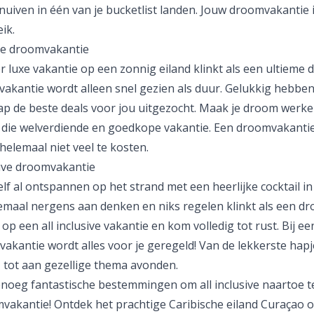
nuiven in één van je bucketlist landen. Jouw droomvakantie 
ik.
e droomvakantie
 luxe vakantie op een zonnig eiland klinkt als een ultieme 
 vakantie
wordt alleen snel gezien als duur. Gelukkig hebben
ap de beste deals voor jou uitgezocht. Maak je droom werkel
 die welverdiende en
goedkope vakantie
. Een droomvakantie
helemaal niet veel te kosten.
sive droomvakantie
ezelf al ontspannen op het strand met een heerlijke cocktail in
emaal nergens aan denken en niks regelen klinkt als een dr
 op een
all inclusive vakantie
en kom volledig tot rust. Bij een
 vakantie wordt alles voor je geregeld! Van de lekkerste hap
, tot aan gezellige thema avonden.
genoeg fantastische bestemmingen om all inclusive naartoe 
vakantie! Ontdek het prachtige Caribische eiland
Curaçao
o