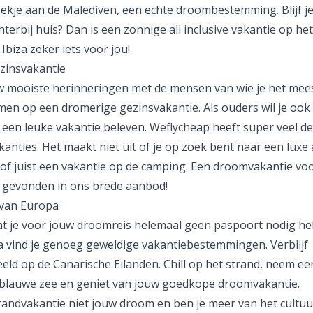
ekje aan de
Malediven
, een echte droombestemming. Blijf je
chterbij huis? Dan is een zonnige all inclusive vakantie op het
e
Ibiza
zeker iets voor jou!
ezinsvakantie
w mooiste herinneringen met de mensen van wie je het mee
men op een dromerige
gezinsvakantie
. Als ouders wil je ook 
 een leuke vakantie beleven. Weflycheap heeft super veel de
anties. Het maakt niet uit of je op zoek bent naar een luxe a
 of juist een vakantie op de
camping
. Een droomvakantie voo
o gevonden in ons brede aanbod!
van Europa
dat je voor jouw droomreis helemaal geen paspoort nodig h
a vind je genoeg geweldige vakantiebestemmingen. Verblijf
eeld op de
Canarische Eilanden
. Chill op het strand, neem ee
blauwe zee en geniet van jouw goedkope droomvakantie.
trandvakantie niet jouw droom en ben je meer van het cultuu