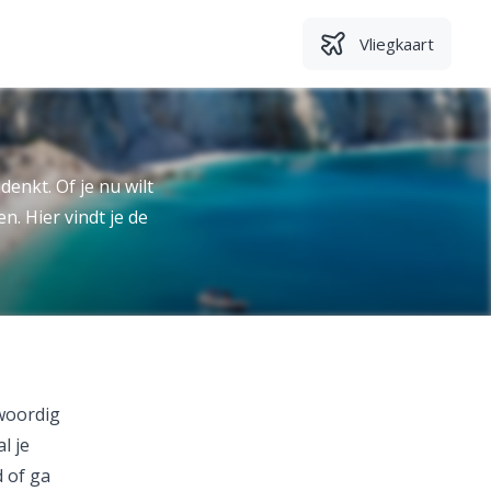
Vliegkaart
denkt. Of je nu wilt
n. Hier vindt je de
woordig
l je
 of ga