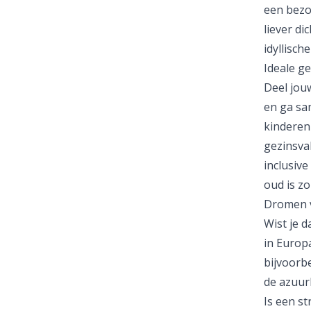
een bezo
liever di
idyllisch
Ideale g
Deel jou
en ga sa
kinderen
gezinsvak
inclusive
oud is z
Dromen 
Wist je 
in Europ
bijvoorb
de azuur
Is een s