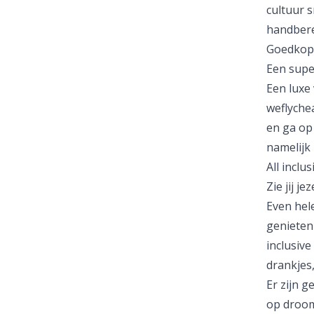
cultuur s
handbere
Goedkop
Een super
Een
luxe
weflyche
en ga op
namelijk 
All inclu
Zie jij j
Even hel
genieten
inclusive
drankjes
Er zijn 
op droom