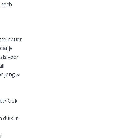
 toch
ste houdt
dat je
als voor
ll
r jong &
ebt? Ook
n duik in
r