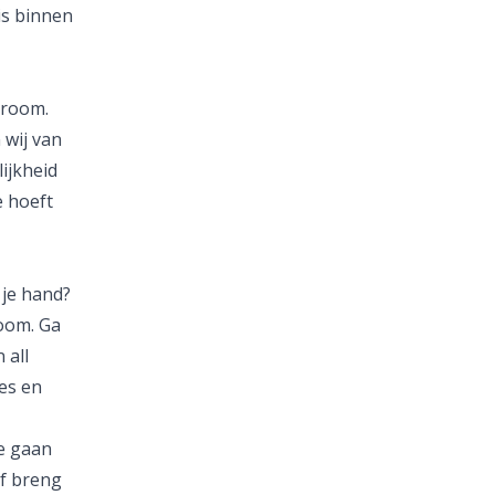
is binnen
droom.
 wij van
ijkheid
 hoeft
 je hand?
oom. Ga
 all
jes en
te gaan
f breng