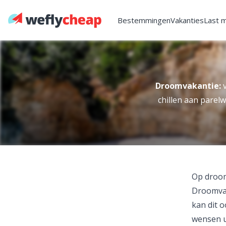
Bestemmingen
Vakanties
Last 
Droomvakantie:
v
chillen aan parelw
Op droo
Droomvak
kan dit o
wensen u