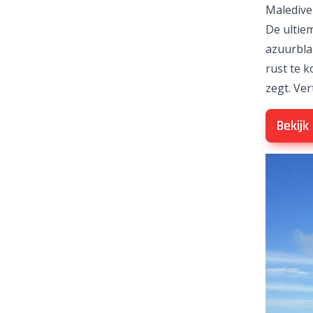
Maledive
De ultiem
azuurblau
rust te k
zegt. Ve
Bekijk