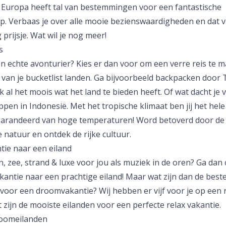
 Europa heeft tal van bestemmingen voor een fantastische
ip
. Verbaas je over alle mooie bezienswaardigheden en dat 
 prijsje. Wat wil je nog meer!
s
en echte avonturier? Kies er dan voor om een
verre reis
te m
 van je bucketlist landen. Ga bijvoorbeeld backpacken door
 al het moois wat het land te bieden heeft. Of wat dacht je 
ppen in
Indonesië
. Met het tropische klimaat ben jij het hele
arandeerd van hoge temperaturen! Word betoverd door de
 natuur en ontdek de rijke cultuur.
tie naar een eiland
n, zee, strand & luxe voor jou als muziek in de oren? Ga dan
antie naar een prachtige eiland! Maar wat zijn dan de best
voor een droomvakantie? Wij hebben er vijf voor je op een ri
t zijn de mooiste eilanden voor een perfecte relax vakantie.
oomeilanden