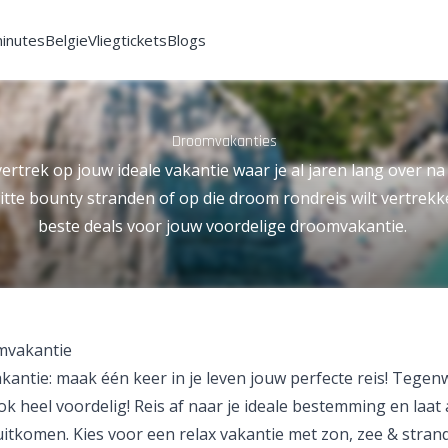
minutes
Belgie
Vliegtickets
Blogs
Droomvakanties
ertrek op jouw ideale vakantie waar je al jaren lang over na 
itte bounty stranden of op die droom rondreis wilt vertrekke
beste deals voor jouw voordelige droomvakantie.
mvakantie
antie: maak één keer in je leven jouw perfecte reis! Tegen
ok heel voordelig! Reis af naar je ideale bestemming en laat a
itkomen. Kies voor een relax vakantie met zon, zee & strand