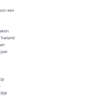
voor een
aken
Thailand
van
 jaar
 op
e
jtje