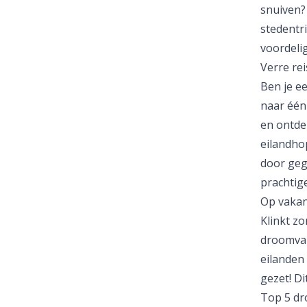
snuiven?
stedentr
voordelig
Verre rei
Ben je e
naar één
en ontdek
eilandho
door geg
prachtige
Op vakan
Klinkt zo
droomvak
eilanden 
gezet! Di
Top 5 dr