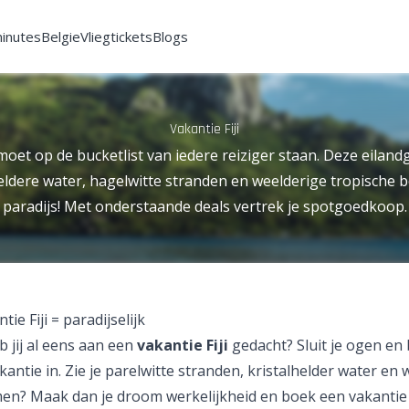
minutes
Belgie
Vliegtickets
Blogs
Vakantie Fiji
oet op de bucketlist van iedere reiziger staan. Deze eilan
heldere water, hagelwitte stranden en weelderige tropische 
paradijs! Met onderstaande deals vertrek je spotgoedkoop.
tie Fiji = paradijselijk
b jij al eens aan een
vakantie Fiji
gedacht? Sluit je ogen en 
ntie in. Zie je parelwitte stranden, kristalhelder water en
n? Maak dan je droom werkelijkheid en boek een vakantie n