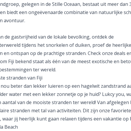
ndgroep, gelegen in de Stille Oceaan, bestaat uit meer dan 
 en biedt een ongeëvenaarde combinatie van natuurlijke sc
en avontuur.
n de gastvrijheid van de lokale bevolking, ontdek de
rwereld tijdens het snorkelen of duiken, proef de heerlijke
n en ontspan op de prachtige stranden. Check onze deals e
rom Fiji bekend staat als één van de meest exotische en bet
bestemmingen ter wereld.
e stranden van Fiji
r nou beter dan lekker luieren op een hagelwit zandstrand a
lder water met een lekker zonnetje op je huid?
Lukcy you,
wa
n aantal van de mooiste stranden ter wereld! Van afgelegen
aire stranden met tal van activiteiten. Dit zijn onze favoriete
 waar jij heerlijk kunt gaan relaxen tijdens een vakantie op Fi
la Beach