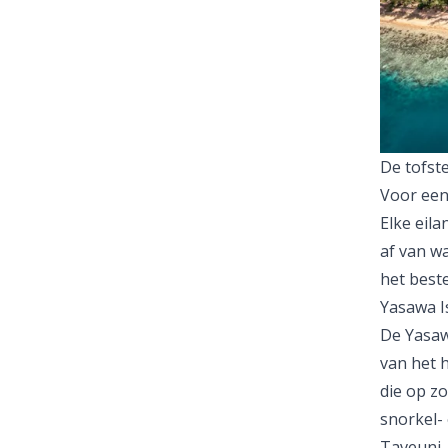
De tofste
Voor een 
Elke eil
af van wa
het beste
Yasawa I
De Yasaw
van het h
die op zo
snorkel-
Taveuni