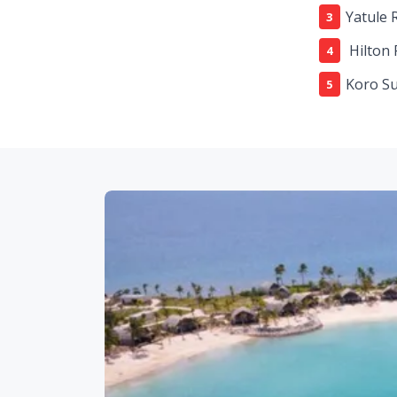
Yatule 
Hilton 
Koro Su