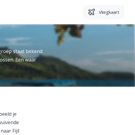
Vliegkaart
dgroep staat bekend
bossen. Een waar
beeld je
 wuivende
aar Fiji!