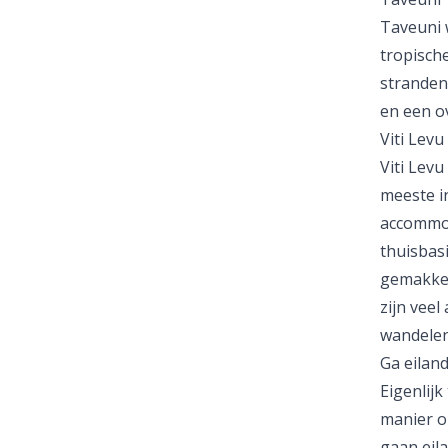
Taveuni 
tropische
stranden 
en een o
Viti Levu
Viti Levu
meeste i
accommod
thuisbasi
gemakkel
zijn veel
wandelen
Ga eiland
Eigenlijk
manier o
gaan eila