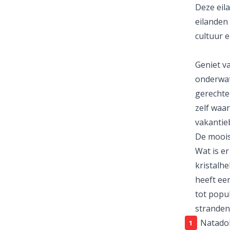
Deze eila
eilanden
cultuur 
Geniet va
onderwate
gerechte
zelf waa
vakantie
De mooist
Wat is e
kristalhe
heeft ee
tot popul
stranden,
Natado