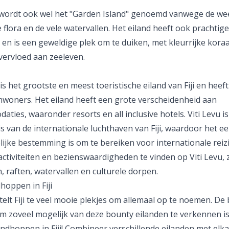
wordt ook wel het "Garden Island" genoemd vanwege de we
 flora en de vele watervallen. Het eiland heeft ook prachtige
en is een geweldige plek om te duiken, met kleurrijke koraa
vervloed aan zeeleven.
 is het grootste en meest toeristische eiland van Fiji en heeft
nwoners. Het eiland heeft een grote verscheidenheid aan
aties, waaronder resorts en
all inclusive
hotels. Viti Levu i
s van de internationale luchthaven van Fiji, waardoor het e
ijke bestemming is om te bereiken voor internationale reizi
 activiteiten en bezienswaardigheden te vinden op Viti Levu, 
, raften, watervallen en culturele dorpen.
hoppen in Fiji
 telt Fiji te veel mooie plekjes om allemaal op te noemen. De
m zoveel mogelijk van deze
bounty
eilanden te verkennen is
ndhoppen in Fiji! Combineer verschillende eilanden met elk