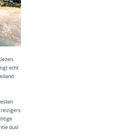
kiezen.
ngt echt
 eiland
westen
reizigers
chtige
ntie
dus!