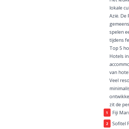
lokale cu
Azië. De 
gemeensc
spelen ee
tijdens f
Top 5 hot
Hotels in
accommod
van hotel
Veel res
minimali
ontwikke
zit de pe
Fiji Ma
Sofitel 