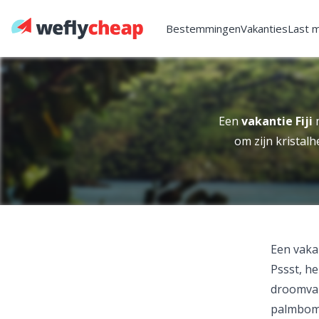
Bestemmingen
Vakanties
Last 
Een
vakantie Fiji
m
om zijn kristal
Een vakan
Pssst, he
droomvaka
palmbome