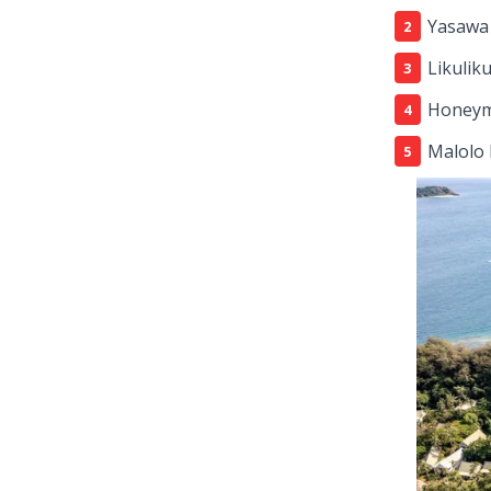
Yasawa 
Likulik
Honeym
Malolo 