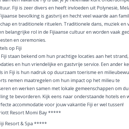
ltuur. Fiji is zeer divers en heeft invloeden uit Polynesië, Me
Fijiaanse bevolking is gastvrij en hecht veel waarde aan famil
hap en traditionele rituelen. Traditionele dans, muziek en 
n belangrijke rol in de Fijiaanse cultuur en worden vaak ge
eesten en ceremonies.
els op Fiji
 Fiji staan bekend om hun prachtige locaties aan het strand,
aties en hun vriendelijke en gastvrije service. Een ander 
s in Fiji is hun nadruk op
duurzaam toerisme
en milieubewus
orts nemen maatregelen om hun impact op het milieu te
seren en werken samen met lokale gemeenschappen om d
ling te bevorderen. Kijk eens naar onderstaande hotels en 
rfecte accommodatie voor jouw vakantie Fiji er wel tussen!
rriott Resort Momi Bay *****
Fiji Resort & Spa *****