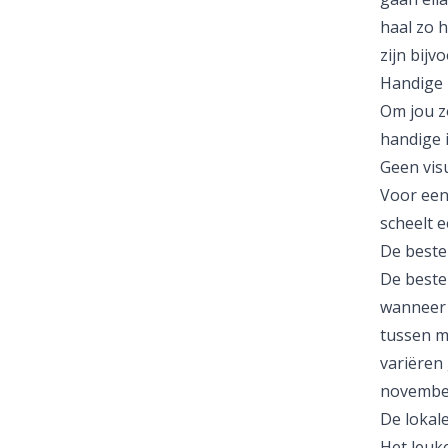
haal zo 
zijn bijv
Handige i
Om jou z
handige i
Geen vis
Voor een
scheelt e
De beste 
De beste 
wanneer h
tussen m
variëren 
november
De lokale
Het leuke