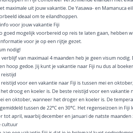
het maximale uit jouw vakantie. De Yasawa- en Mamanuca ei
oorbeeld ideaal om te eilandhoppen.
nfo voor jouw vakantie Fiji
o goed mogelijk voorbereid op reis te laten gaan, hebben wi
nformatie voor je op een rijtje gezet.
um nodig!
 verblijf van maximaal 4 maanden heb je geen visum nodig. 
en hoop gedoe. Jij kunt je vakantie naar Fiji nu dus al boeken
reistijd
reistijd voor een vakantie naar Fiji is tussen mei en oktober
et droog en koeler is. De beste reistijd voor een vakantie na
ei en oktober, wanneer het droger en koeler is. De temper
gemiddeld tussen de 22°C en 30°C. Het regenseizoen in Fiji 
 tot april, waarbij december en januari de natste maanden z
 cultuur
 aan een vakantie Fiji is dat je je helemaal kunt onderdompe