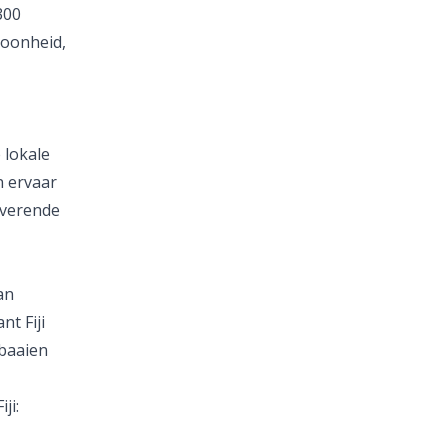
300
hoonheid,
 lokale
n ervaar
overende
an
nt Fiji
 baaien
ji: