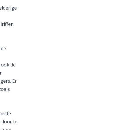
elderige
lriffen
 de
s ook de
en
gers. Er
zoals
 beste
 door te
aar en