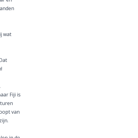
landen
j wat
Dat
!
,
ar Fiji is
aturen
loopt van
ijn.
len in de