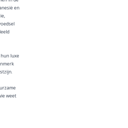
lanesië en
ie,
voedsel
deeld
 hun luxe
kenmerk
tzijn.
uurzame
wie weet