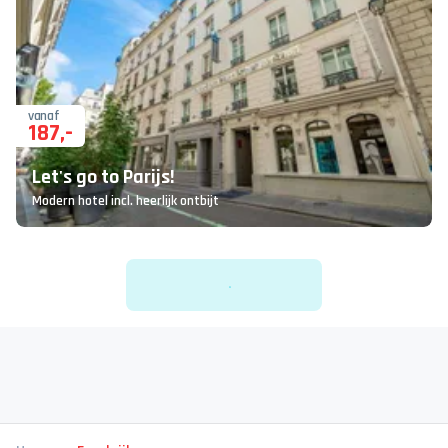
vanaf
187
,-
Let's go to Parijs!
Modern hotel incl. heerlijk ontbijt