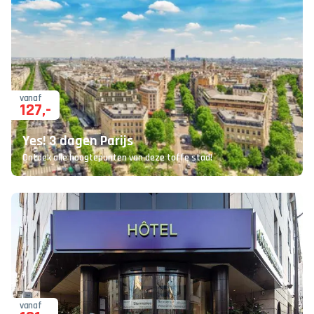
vanaf
127
,-
Yes! 3 dagen Parijs
Ontdek alle hoogtepunten van deze toffe stad!
vanaf