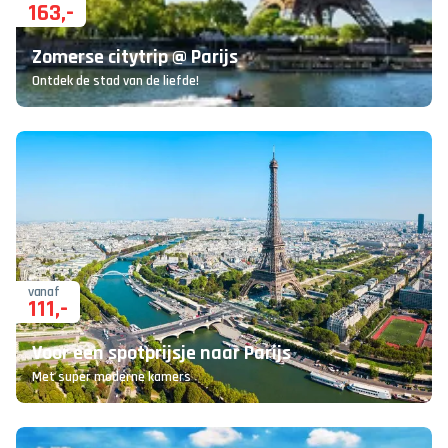
163
,-
Zomerse citytrip @ Parijs
Ontdek de stad van de liefde!
vanaf
111
,-
Voor een spotprijsje naar Parijs
Met super moderne kamers