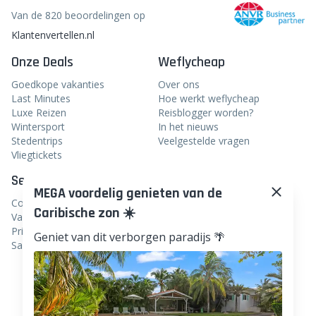
Van de 820 beoordelingen op
Klantenvertellen.nl
Onze Deals
Weflycheap
Goedkope vakanties
Over ons
Last Minutes
Hoe werkt weflycheap
Luxe Reizen
Reisblogger worden?
Wintersport
In het nieuws
Stedentrips
Veelgestelde vragen
Vliegtickets
Service
Volg ons
MEGA voordelig genieten van de
Contact
Facebook
Caribische zon ☀️
Vacatures
Instagram
Privacy
Geniet van dit verborgen paradijs 🌴
Samenwerken
Linkedin
TikTok
Pinterest
WhatsApp