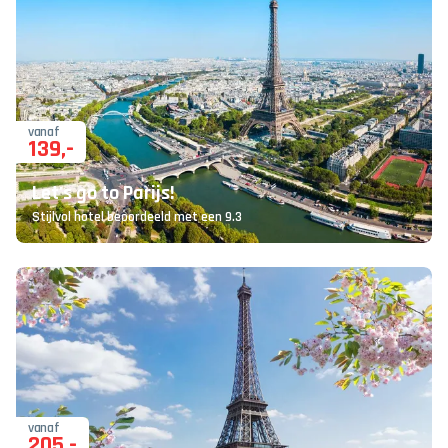
vanaf
139
,-
Let's go to Parijs!
Stijlvol hotel beoordeeld met een 9.3
vanaf
205
,-