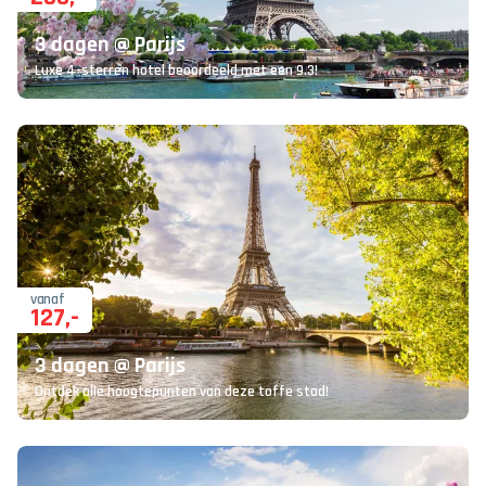
3 dagen @ Parijs
Luxe 4-sterren hotel beoordeeld met een 9.3!
vanaf
127
,-
3 dagen @ Parijs
Ontdek alle hoogtepunten van deze toffe stad!