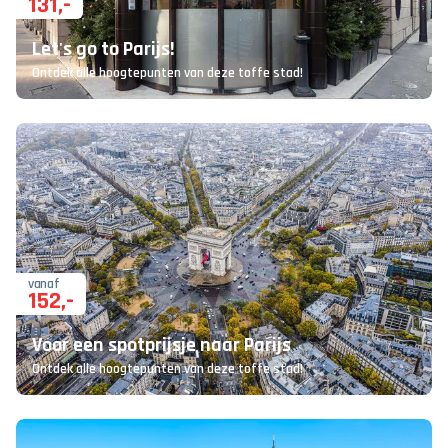
131
,-
Let's go to Parijs!
Ontdek alle hoogtepunten van deze toffe stad!
vanaf
152
,-
Voor een spotprijsje naar Parijs
Ontdek alle hoogtepunten van deze toffe stad!