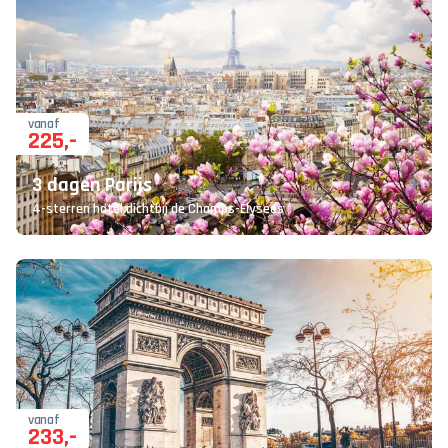
vanaf
225
,-
3 dagen Parijs
4-sterren hotel dichtbij de Champs-Élysées
vanaf
233
,-