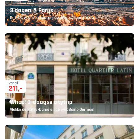
3 dagen @ Parijs
Ontdek voor een spotprijsje deze bijzondere stad
vanaf
211
,-
Whoo! 3-daagse citytrip
Vlakbij de Notre-Dame en de wijk Saint-Germain