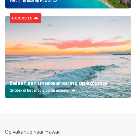
Verblijf in luxe op Hawaii 😍
EXCURSIES 🚗
Beleef een unieke ervaring op excursie
Ontdek al het moois op de eilanden 🔥
Op vakantie naar Hawaii