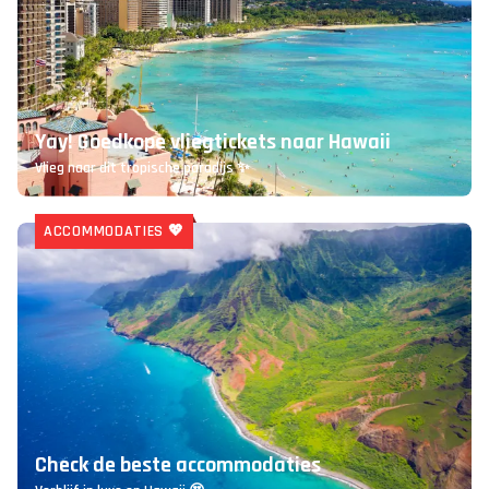
Yay! Goedkope vliegtickets naar Hawaii
Vlieg naar dit tropische paradijs ✨
ACCOMMODATIES 💖
Check de beste accommodaties