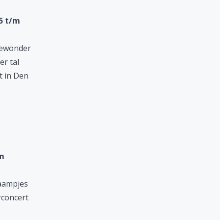
5 t/m
 Bewonder
er tal
t in Den
m
raampjes
rconcert