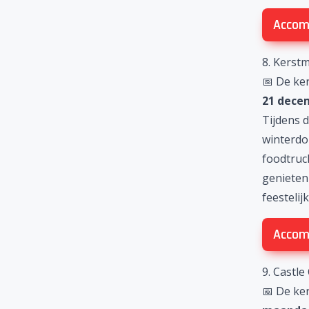
Accom
8. Kerstm
📅 De ke
21 dece
Tijdens 
winterdor
foodtruck
genieten
feesteli
Accom
9. Castle
📅 De ke