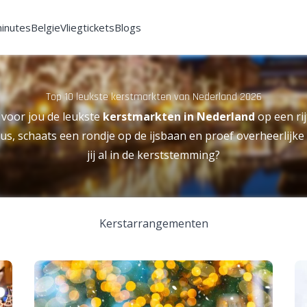
minutes
Belgie
Vliegtickets
Blogs
Top 10 leukste kerstmarkten van Nederland 2026
 voor jou de leukste
kerstmarkten in Nederland
op een rij
s, schaats een rondje op de ijsbaan en proef overheerlijk
jij al in de kerststemming?
Kerstarrangementen