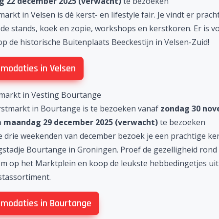
 22 december 2025 (verwacht)
te bezoeken
markt in Velsen
is dé kerst- en lifestyle fair. Je vindt er prach
de stands, koek en zopie, workshops en kerstkoren. Er is vo
op de historische Buitenplaats Beeckestijn in Velsen-Zuid!
modaties in Velsen
tmarkt in Vesting Bourtange
rstmarkt in Bourtange is te bezoeken vanaf
zondag 30 no
m maandag 29 december 2025 (verwacht)
te bezoeken
e drie weekenden van december bezoek je een prachtige
ke
ngstadje Bourtange
in Groningen. Proef de gezelligheid rond
m op het Marktplein en koop de leukste hebbedingetjes uit
stassortiment.
modaties in Bourtange