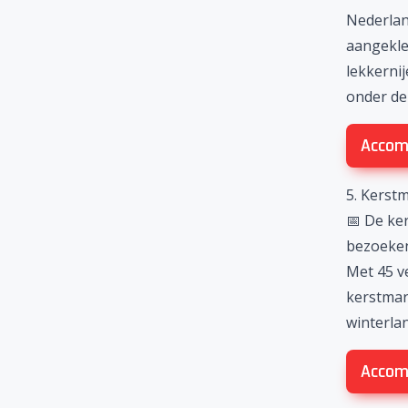
Nederland
aangekled
lekkernij
onder de 
Accom
5. Kerst
📅 De ke
bezoeke
Met 45 v
kerstmar
winterla
Accom