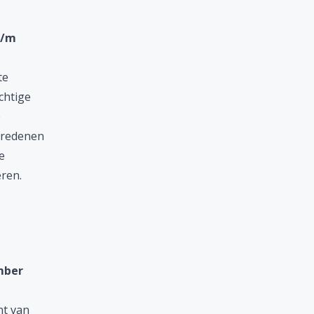
t/m
te
chtige
e
g redenen
e
eren.
mber
nt van