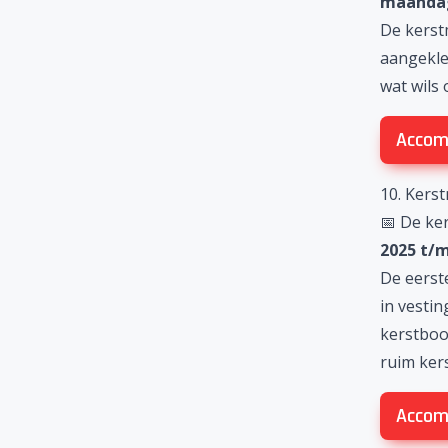
maandag
De
kerst
aangekle
wat wils 
Accom
10. Kers
📅 De ke
2025 t/
De eerst
in vesti
kerstboo
ruim ker
Accom