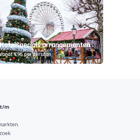
HotelSpecials arrangementen
Vanaf €95 per persoon
 t/m
tmarkten.
ezoek