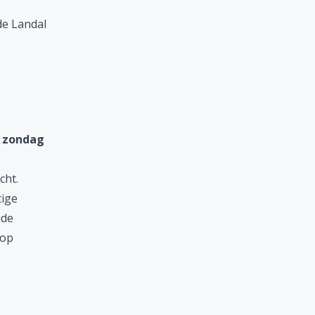
de Landal
m zondag
cht
.
tige
ude
kop