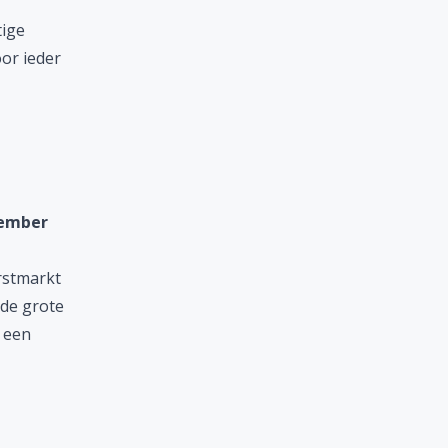
tige
or ieder
vember
rstmarkt
 de grote
 een