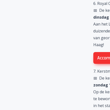
6. Royal 
📅 De ke
dinsdag
Aan het 
duizenden
van geor
Haag
!
Accom
7. Kerst
📅 De ke
zondag 
Op de
ke
te bewon
in het st