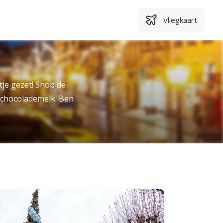
Vliegkaart
tje gezet! Shop de
e chocolademelk. Ben