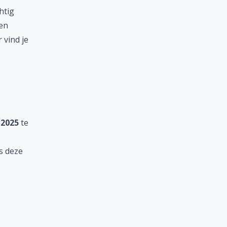
htig
 en
r
vind je
 2025
te
s deze