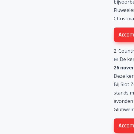
bijvoorb
Fluweele
Christma
Accom
2. Countr
📅 De ker
26 nove
Deze ker
Bij Slot 
stands m
avonden 
Glühwein
Accom