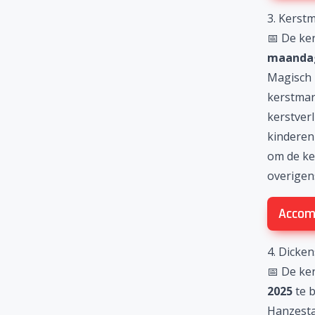
3. Kerstm
📅 De ke
maandag
Magisch
kerstmar
kerstverl
kinderen
om de
ke
overige
Accom
4. Dicken
📅 De ke
2025
te 
Hanzesta