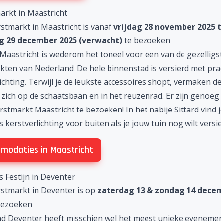
arkt in Maastricht
rstmarkt in Maastricht is vanaf
vrijdag 28 november 2025 
 29 december 2025 (verwacht)
te bezoeken
Maastricht
is wederom het toneel voor een van de gezelligs
kten van Nederland. De hele binnenstad is versierd met pra
ichting. Terwijl je de leukste accessoires shopt, vermaken d
 zich op de schaatsbaan en in het reuzenrad. Er zijn genoe
rstmarkt Maastricht
te bezoeken! In het nabije Sittard vind j
ns
kerstverlichting voor buiten
als je jouw tuin nog wilt versi
modaties in Maastricht
s Festijn in Deventer
rstmarkt in Deventer is op
zaterdag
13 & zondag 14 dece
bezoeken
d Deventer heeft misschien wel het meest unieke eveneme