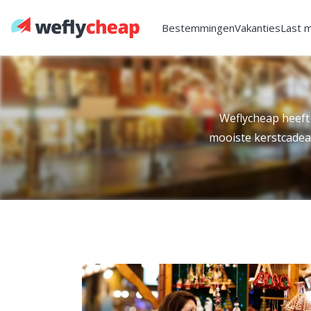
Bestemmingen
Vakanties
Last 
Weflycheap heeft
mooiste kerstcadeau