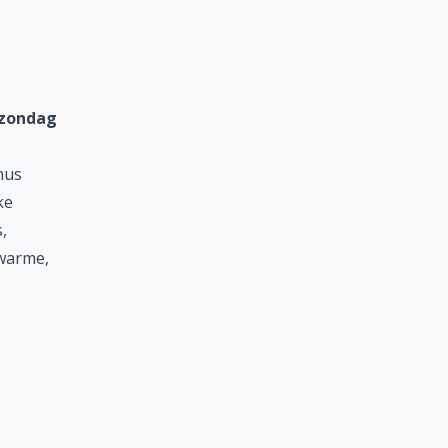
 zondag
nus
ke
,
 warme,