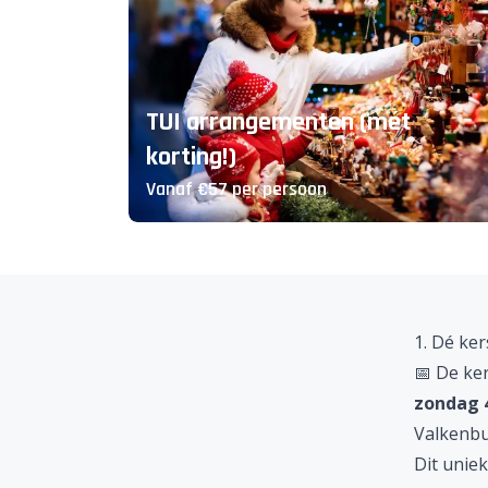
TUI arrangementen (mét
korting!)
Vanaf €57 per persoon
1. Dé ke
📅 De
ke
zondag 4
Valkenb
Dit uniek