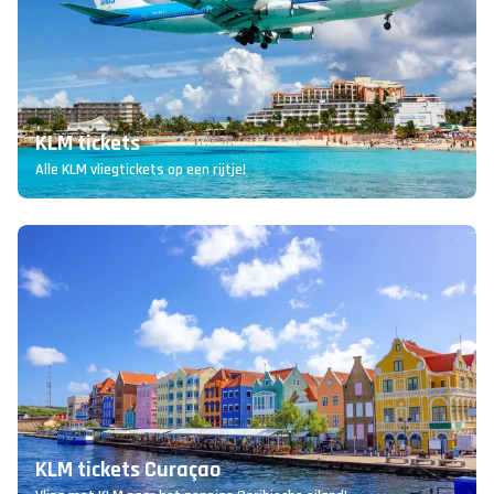
KLM tickets
Alle KLM vliegtickets op een rijtje!
KLM tickets Curaçao