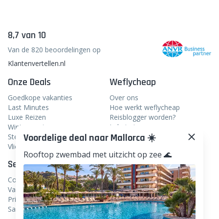
8,7 van 10
Van de 820 beoordelingen op
Klantenvertellen.nl
Onze Deals
Weflycheap
Goedkope vakanties
Over ons
Last Minutes
Hoe werkt weflycheap
Luxe Reizen
Reisblogger worden?
Wintersport
In het nieuws
Voordelige deal naar Mallorca ☀️
Stedentrips
Veelgestelde vragen
Vliegtickets
Rooftop zwembad met uitzicht op zee 🌊
Service
Volg ons
Contact
Facebook
Vacatures
Instagram
Privacy
Samenwerken
Linkedin