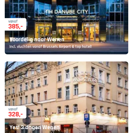
vanaf
385
,-
Voordelig naar Wenen
Incl. vluchten vanaf Brussels Airport & top hotel!
vanaf
328
,-
Yes! 3 dagen Wenen