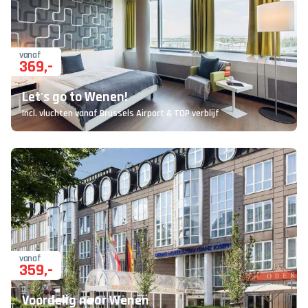
vanaf
369
,-
Let's go to Wenen!
Incl. vluchten vanaf Brussels Airport & TOP verblijf
vanaf
359
,-
Voordelig naar Wenen