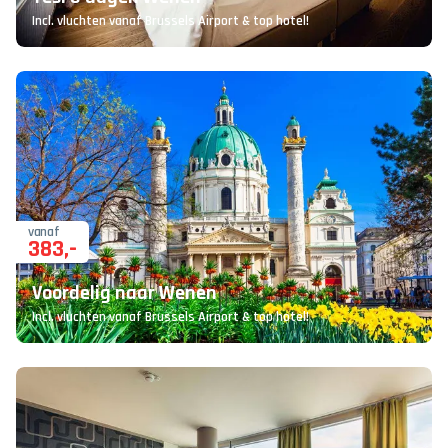
Incl. vluchten vanaf Brussels Airport & top hotel!
vanaf
383
,-
Voordelig naar Wenen
Incl. vluchten vanaf Brussels Airport & top hotel!