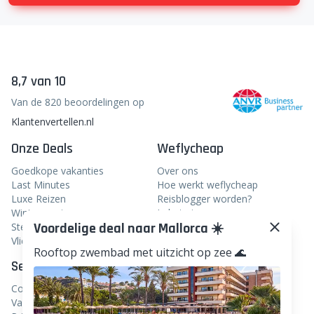
8,7 van 10
Van de 820 beoordelingen op
Klantenvertellen.nl
Onze Deals
Weflycheap
Goedkope vakanties
Over ons
Last Minutes
Hoe werkt weflycheap
Luxe Reizen
Reisblogger worden?
Wintersport
In het nieuws
Voordelige deal naar Mallorca ☀️
Stedentrips
Veelgestelde vragen
Vliegtickets
Rooftop zwembad met uitzicht op zee 🌊
Service
Volg ons
Contact
Facebook
Vacatures
Instagram