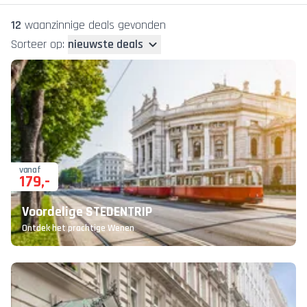
12
waanzinnige deal
s
gevonden
Sorteer op:
nieuwste deals
vanaf
179
,-
Voordelige STEDENTRIP
Ontdek het prachtige Wenen