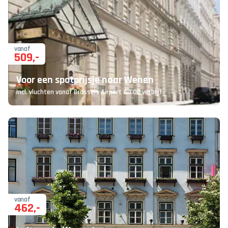
vanaf
509
,-
Voor een spotprijsje naar Wenen
Incl. vluchten vanaf Brussels Airport & TOP verblijf
vanaf
462
,-