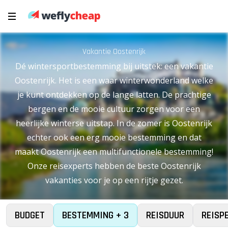
Vakantie Oostenrijk
Dé wintersportbestemming bij uitstek: een vakantie
Oostenrijk. Het is een waar winterwonderland welke
je kunt ontdekken op de lange latten. De prachtige
bergen en de mooie cultuur zorgen voor een
heerlijke winterse uitstap. In de zomer is Oostenrijk
echter ook een erg mooie bestemming en dat
maakt Oostenrijk een multifunctionele bestemming!
Onze reisexperts hebben de beste Oostenrijk
vakanties voor je op een rijtje gezet.
BUDGET
BESTEMMING + 3
REISDUUR
REISP