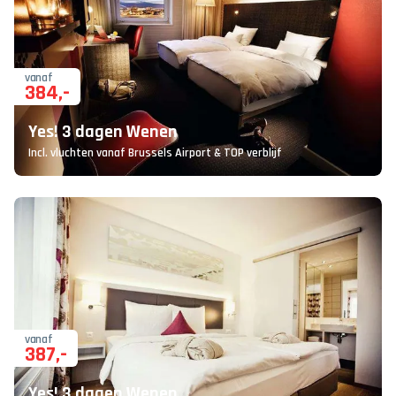
vanaf
384
,-
Yes! 3 dagen Wenen
Incl. vluchten vanaf Brussels Airport & TOP verblijf
vanaf
387
,-
Yes! 3 dagen Wenen