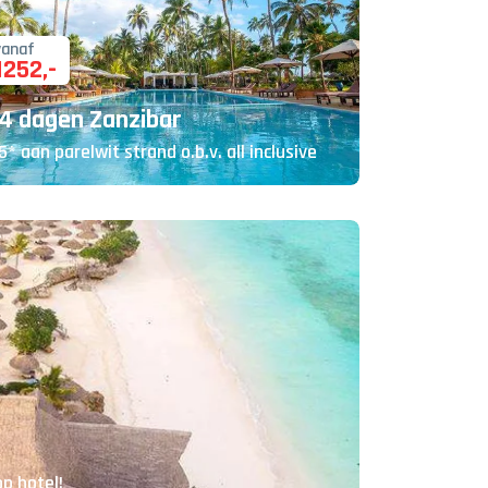
vanaf
1252
,-
4 dagen Zanzibar
5* aan parelwit strand o.b.v. all inclusive
p hotel!