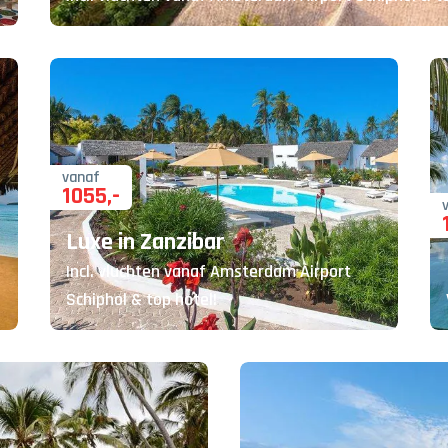
vanaf
1055
,-
Luxe in Zanzibar
Incl. vluchten vanaf Amsterdam Airport
Schiphol & top hotel!