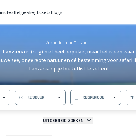
minutes
Belgie
Vliegtickets
Blogs
Vakantie naar Tanzania
r Tanzania
is (nog) niet heel populair, maar het is een waar 
auwe zee, ongerepte natuur en dé bestemming voor safari li
Tanzania op je bucketlist te zetten!
UITGEBREID ZOEKEN