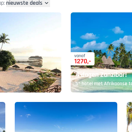
op:
nieuwste deals
vanaf
1270
,-
4 dagen Zanzibar!
5* hotel met Afrikaanse t