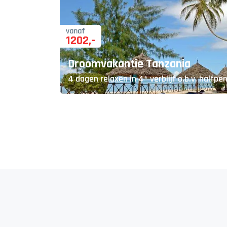
vanaf
1202
,-
Droomvakantie Tanzania
4 dagen relaxen in 4* verblijf o.b.v. halfpe