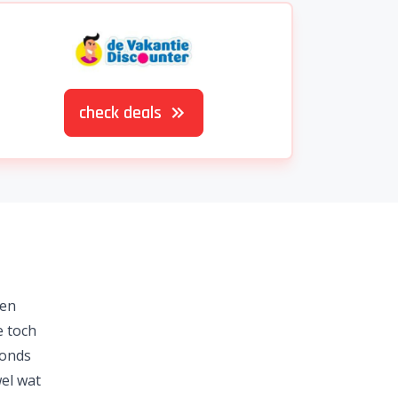
check deals
een
e toch
vonds
wel wat