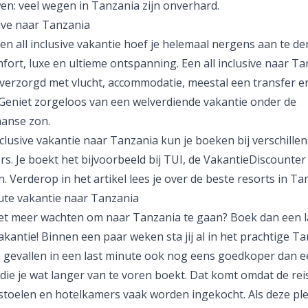
en: veel wegen in Tanzania zijn onverhard.
sive naar Tanzania
een
all inclusive vakantie
hoef je helemaal nergens aan te de
fort, luxe en ultieme ontspanning. Een all inclusive naar Ta
 verzorgd met vlucht, accommodatie, meestal een transfer e
 Geniet zorgeloos van een welverdiende vakantie onder de
anse zon.
nclusive vakantie naar Tanzania kun je boeken bij verschille
s. Je boekt het bijvoorbeeld bij
TUI
, de
VakantieDiscounter
n
. Verderop in het artikel lees je over de beste resorts in Ta
ute vakantie naar Tanzania
iet meer wachten om naar Tanzania te gaan? Boek dan een
akantie
! Binnen een paar weken sta jij al in het prachtige Ta
gevallen in een last minute ook nog eens goedkoper dan e
die je wat langer van te voren boekt. Dat komt omdat de rei
gstoelen en hotelkamers vaak worden ingekocht. Als deze pl