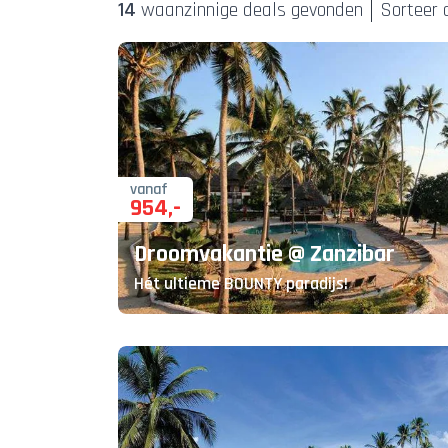
14
waanzinnige deal
s
gevonden
Sorteer 
vanaf
954
,-
Droomvakantie @ Zanzibar
Hét ultieme BOUNTY paradijs!