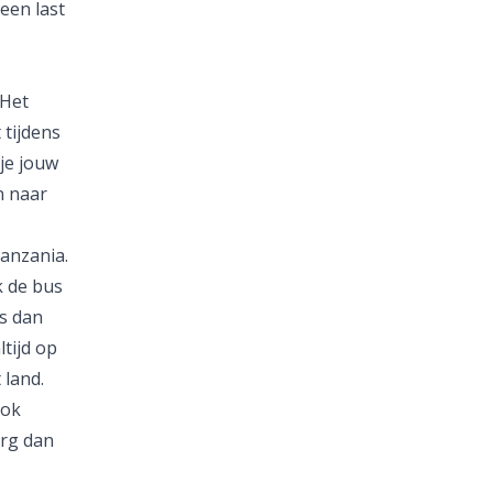
een last
 Het
tijdens
 je jouw
n naar
Tanzania.
k de bus
s dan
tijd op
 land.
ook
org dan