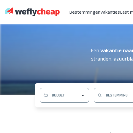
Bestemmingen
Vakanties
Last 
Een
vakantie naa
stranden, azuurbl