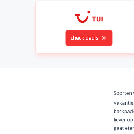
check deals
Soorten 
Vakanties
backpacke
liever op
gaat eten