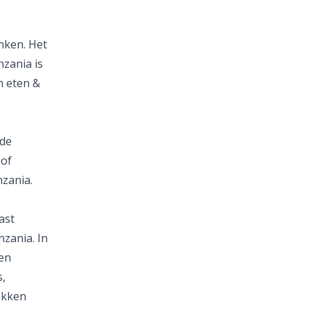
nken. Het
nzania is
n eten &
nde
of
nzania.
last
nzania. In
en
s,
ekken