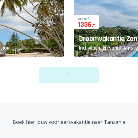
vanaf
1336
,-
Droomvakantie Zan
nsion
Incl. vluchten vanaf Amste
Boek hier jouw voorjaarsvakantie naar Tanzania