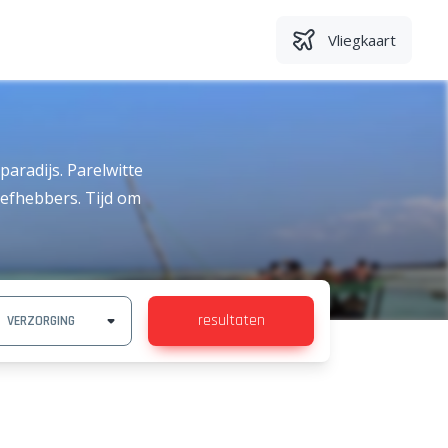
Vliegkaart
paradijs. Parelwitte
efhebbers. Tijd om
resultaten