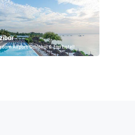
zibar
rdam Airport Schiphol & top hotel!