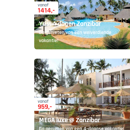
vanaf
1414
,-
Yes! 4 dagen Zanzibar
Ga genieten van een welverdiende
vakantie!
vanaf
959
,-
MEGA luxe @ Zanzibar
Ga genieten van een 4-daagse vakantie!