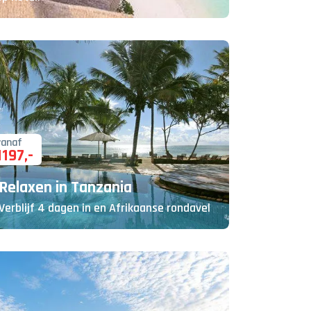
vanaf
1197
,-
Relaxen in Tanzania
Verblijf 4 dagen in en Afrikaanse rondavel