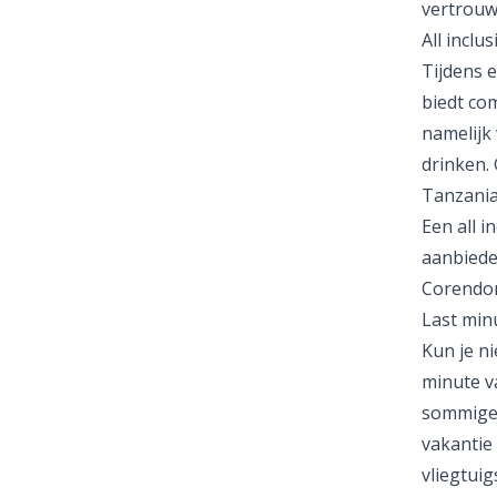
vertrouw
All inclu
Tijdens 
biedt com
namelijk
drinken.
Tanzania
Een all i
aanbieder
Corendo
Last min
Kun je n
minute v
sommige 
vakantie 
vliegtui