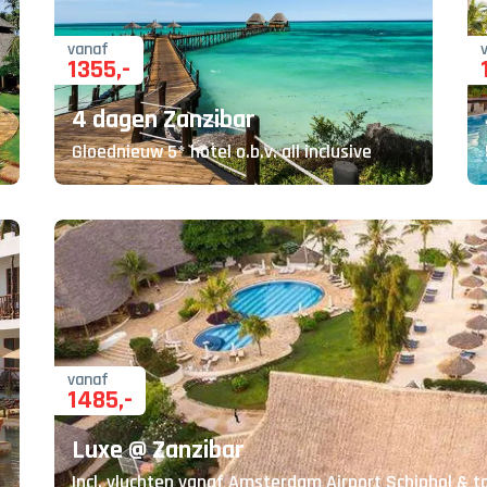
vanaf
1355
,-
4 dagen Zanzibar
Gloednieuw 5* hotel o.b.v. all inclusive
vanaf
1485
,-
Luxe @ Zanzibar
Incl. vluchten vanaf Amsterdam Airport Schiphol & to