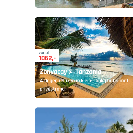
vanaf
1062
,-
Zonvacay @ Tanzania
4 dagen relaxen in kleinschalig hotel met
privéstrand