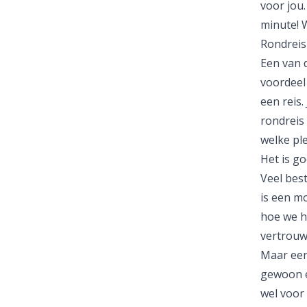
voor jou.
minute! W
Rondreis
Een van 
voordeel
een reis.
rondreis 
welke pl
Het is go
Veel bes
is een m
hoe we he
vertrouw
Maar een 
gewoon e
wel voor