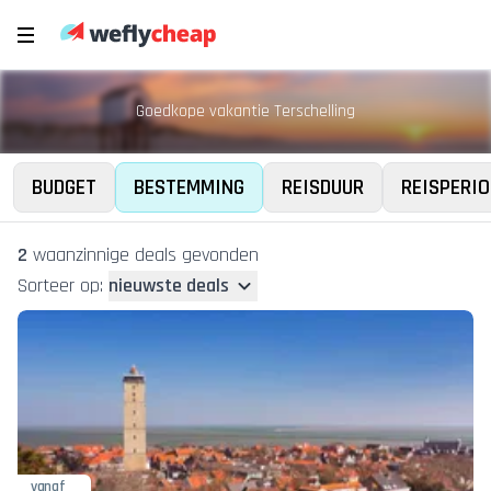
Goedkope vakantie Terschelling
BUDGET
BESTEMMING
REISDUUR
REISPERIO
2
waanzinnige deal
s
gevonden
Sorteer op:
nieuwste deals
vanaf