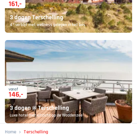
161
,-
3 dagen Terschelling
4* verblijf met wellness gelegen in het bos
vanaf
146
,-
3 dagen @ Terschelling
Luxe hotel met uitzicht op de Waddenzee
Home
Terschelling