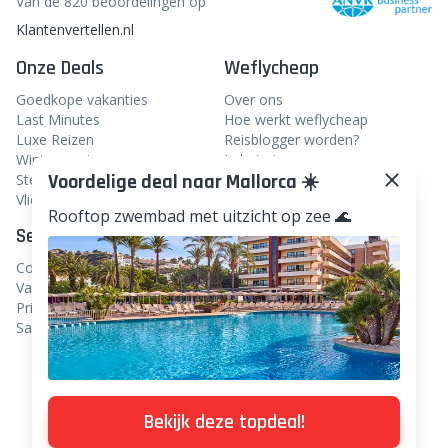
Van de 820 beoordelingen op
Klantenvertellen.nl
Onze Deals
Weflycheap
Goedkope vakanties
Over ons
Last Minutes
Hoe werkt weflycheap
Luxe Reizen
Reisblogger worden?
Wintersport
In het nieuws
Voordelige deal naar Mallorca ☀️
Stedentrips
Veelgestelde vragen
Vliegtickets
Rooftop zwembad met uitzicht op zee 🌊
Service
Volg ons
Contact
Facebook
Vacatures
Instagram
Privacy
Samenwerken
Linkedin
TikTok
Pinterest
Bekijk deze topdeal!
WhatsApp