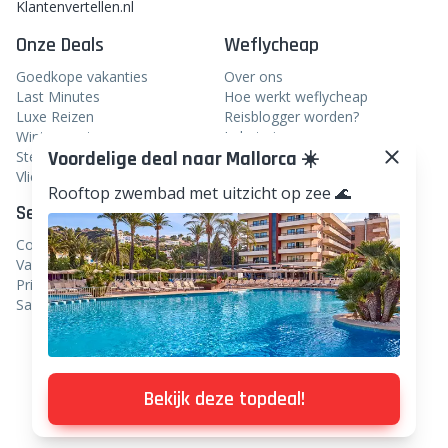
Klantenvertellen.nl
Onze Deals
Weflycheap
Goedkope vakanties
Over ons
Last Minutes
Hoe werkt weflycheap
Luxe Reizen
Reisblogger worden?
Wintersport
In het nieuws
Voordelige deal naar Mallorca ☀️
Stedentrips
Veelgestelde vragen
Vliegtickets
Rooftop zwembad met uitzicht op zee 🌊
Service
Volg ons
Contact
Facebook
Vacatures
Instagram
Privacy
Samenwerken
Linkedin
TikTok
Pinterest
Bekijk deze topdeal!
WhatsApp