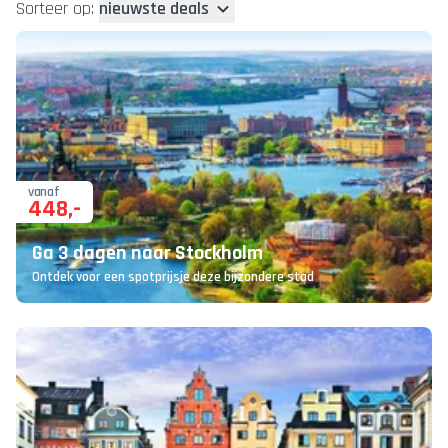
Sorteer op:
nieuwste deals
vanaf
448
,-
Ga 3 dagen naar Stockholm
Ontdek voor een spotprijsje deze bijzondere stad