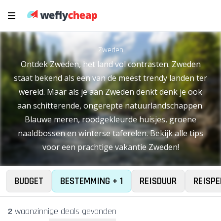
Zweden
Ontdek Zweden, het land vol contrasten. Zweden
staat bekend als een van de meest trendy landen ter
wereld. Maar als je aan Zweden denkt denk je ook
aan schitterende, ongerepte natuurlandschappen.
Blauwe meren, roodgekleurde huisjes, groene
naaldbossen en winterse taferelen. Bekijk alle tips
voor een prachtige vakantie Zweden!
BUDGET
BESTEMMING + 1
REISDUUR
REISPE
2
waanzinnige deal
s
gevonden