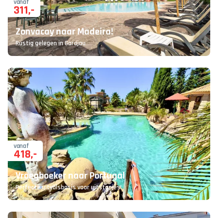
vanaf
311
,-
Zonvacay naar Madeira!
Rustig gelegen in Garajau
vanaf
418
,-
Vroegboeker naar Portugal
Perfecte uitvalsbasis voor uitstapjes!