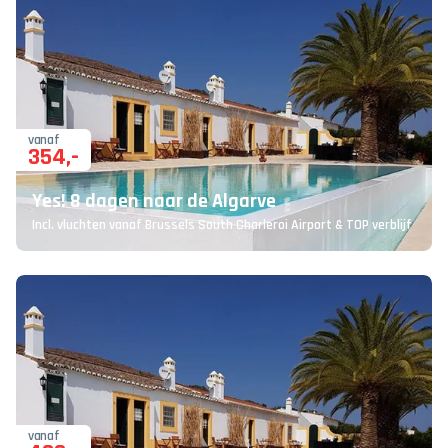
vanaf
354
,-
Yes! 8 dagen naar de Algarve
Incl. vluchten vanaf Brussels South Charleroi Airport & TOP verblijf
vanaf