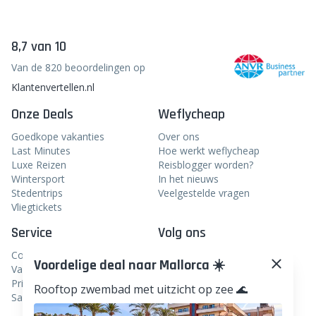
Door je in te schrijven bevestig je dat je de nieuwsbrief
van weflycheap wil ontvangen in je inbox en ga je
akkoord met de voorwaarden.
inschrijven
8,7 van 10
Van de 820 beoordelingen op
Klantenvertellen.nl
Onze Deals
Weflycheap
Voordelige deal naar Mallorca ☀️
Goedkope vakanties
Over ons
Rooftop zwembad met uitzicht op zee 🌊
Last Minutes
Hoe werkt weflycheap
Luxe Reizen
Reisblogger worden?