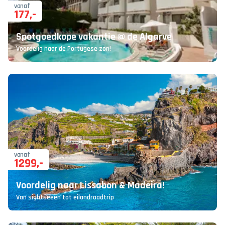
vanaf
177
,-
Spotgoedkope vakantie @ de Algarve
Voordelig naar de Portugese zon!
vanaf
1299
,-
Voordelig naar Lissabon & Madeira!
Van sightseeën tot eilandroadtrip