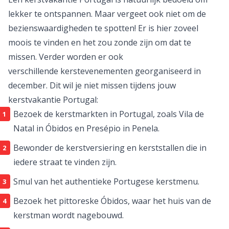
goudgele stranden van de
Algarve
... Wat ons betreft de
perfecte kerstvakantie Portugal! Deze regio in
Portugal heeft alles in huis voor een onbezorgde
kerstvakantie, waarbij jouw
quality time
niets in de weg
staat.
Wat te doen @ kerstvakantie Portugal
Een kerstvakantie Portugal is natuurlijk bedoeld om
lekker te ontspannen. Maar vergeet ook niet om de
bezienswaardigheden te spotten! Er is hier zoveel
moois te vinden en het zou zonde zijn om dat te
missen. Verder worden er ook
verschillende kerstevenementen georganiseerd in
december. Dit wil je niet missen tijdens jouw
kerstvakantie Portugal:
Bezoek de kerstmarkten in Portugal, zoals Vila de
Natal in Óbidos en Presépio in Penela.