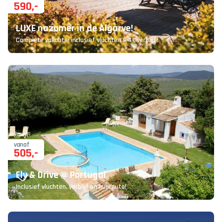
590
,-
LUXE nazomer in de Algarve!
Complete vakantie inclusief vluchten & 4* verblijf!
vanaf
505
,-
Fly & Drive @ Portugal
Inclusief vluchten, verblijf en huurauto!