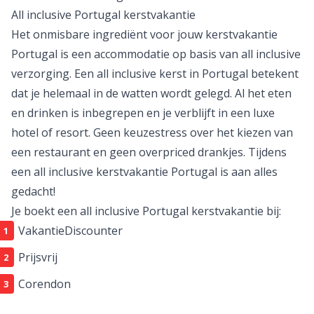
Heerlijke gerechten die je tijdens kerst in Portugal op
tafel mag verwachten zijn de vruchtentaart Bolo Rei,
vis- en vleesgerechten en gefrituurde hapjes
zoals filhozes en azevias. Ook het traditionele dessert
Arroz Doce zal niet op het Portugese kerstmenu
ontbreken. Dat wordt smullen tijdens een
kerstvakantie Portugal!
All inclusive Portugal kerstvakantie
Het onmisbare ingrediënt voor jouw kerstvakantie
Portugal is een accommodatie op basis van
all inclusive
verzorging. Een all inclusive kerst in Portugal betekent
dat je helemaal in de watten wordt gelegd. Al het eten
en drinken is inbegrepen en je verblijft in een luxe
hotel of resort. Geen keuzestress over het kiezen van
een restaurant en geen
overpriced
drankjes. Tijdens
een all inclusive kerstvakantie Portugal is aan alles