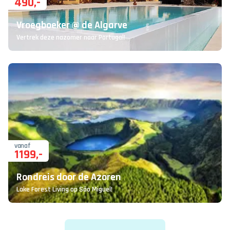
490
,-
Vroegboeker @ de Algarve
Vertrek deze nazomer naar Portugal!
vanaf
1199
,-
Rondreis door de Azoren
Lake Forest Living op São Miguel!