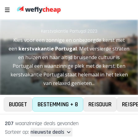
Kerstvakantie Portugal 2023
Kies voor een zonnige en onbezorgde kerst met
een
kerstvakantie Portugal
. Met versierde straten
en huizen en haar altijd bruisende cultuur is
Portugal een waanzinnige plek met de kerst. Een
kerstvakantie Portugal staat helemaal in het teken
van relaxed genieten...
BUDGET
BESTEMMING + 8
REISDUUR
REISP
207
waanzinnige deal
s
gevonden
Sorteer op:
nieuwste deals