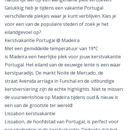
gaan bezoeken, maar gewoon lekker ontspannen. Een
kerstvakantie Portugal is de perfecte manier om het
jaar mee af te sluiten en het nieuwe jaar met een frisse
dosis energie te beginnen!
Waar in Portugal is het warm in de winter?
Als je kiest voor een kerstvakantie Portugal wil je
natuurlijk wel op een aangename plek vertoeven.
Gelukkig heb je tijdens een
vakantie Portugal
verschillende plekjes waar je kunt verblijven. Kies je
voor een van de populaire steden of zoek je het
eilandgevoel op?
Kerstvakantie Portugal @ Madeira
Met een gemiddelde temperatuur van 19°C
is
Madeira
een heerlijke plek voor jouw kerstvakantie
Portugal. Het eiland van de eeuwige lente is een waar
kerstparadijs. De markt Noite de Mercado, de