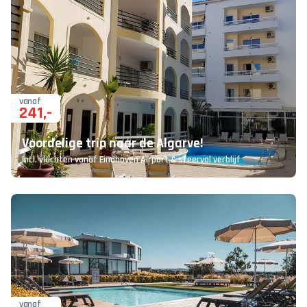
vanaf
241
,-
Voordelige trip naar de Algarve!
Incl. vluchten vanaf Eindhoven Airport & sfeervol verblijf
vanaf