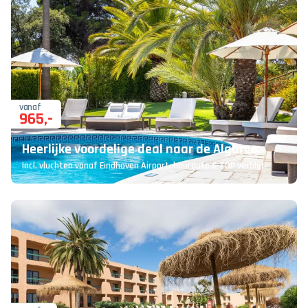
vanaf
965
,-
Heerlijke voordelige deal naar de Algarve
Incl. vluchten vanaf Eindhoven Airport, huurauto & TOP verblijf