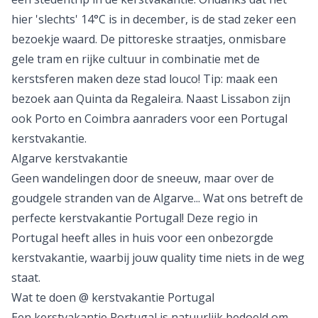
straat Avenida arriaga in Funchal en de uitbundige
kerstversiering zijn de echte highlights. Niet te missen:
de vuurwerkshow op Madeira tijdens oud & nieuw is
een van de grootste ter wereld!
Lissabon kerstvakantie
Lissabon
, de hoofdstad van Portugal, is perfect voor
een
stedentrip
in de kerstvakantie. Ondanks dat het
hier 'slechts' 14°C is in december, is de stad zeker een
bezoekje waard. De pittoreske straatjes, onmisbare
gele tram en rijke cultuur in combinatie met de
kerstsferen maken deze stad
louco
! Tip: maak een
bezoek aan Quinta da Regaleira. Naast Lissabon zijn
ook
Porto
en
Coimbra
aanraders voor een Portugal
kerstvakantie.
Algarve kerstvakantie
Geen wandelingen door de sneeuw, maar over de