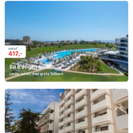
vanaf
417
,-
Ga 6 dagen naar
Leuke suites met grote balkons