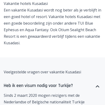
All inclusive vakantie Turkije @ Kusadasi
Turkije heeft uitstekende all inclusive formules. Een all
inclusive vakantie naar Kusadasi in Turkije is dus een
top idee. Laat je verwennen door de luxe die je vindt bij
all inclusive vakanties
. Je hoeft namelijk helemaal
nergens aan te denken. Ontbijt, lunch, diner en vaak
ook snacks zijn allemaal inbegrepen bij een all inclusive
vakantie Kusadasi.
Vakantie hotels Kusadasi
Een vakantie Kusadasi wordt nog beter als je verblijft in
een goed hotel of resort. Vakantie hotels Kusadasi met
een goede beoordeling zijn onder andere
TUI Blue
Ephesus
en
Aqua Fantasy
. Ook
Otium Sealight Beach
Resort
is een gewaardeerd verblijf tijdens een vakantie
Kusadasi.