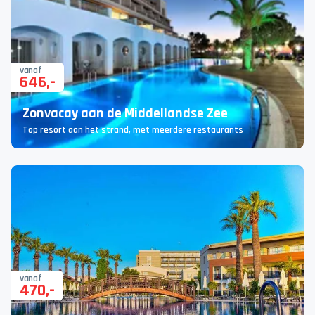
vanaf
646
,-
Zonvacay aan de Middellandse Zee
Top resort aan het strand, met meerdere restaurants
vanaf
470
,-