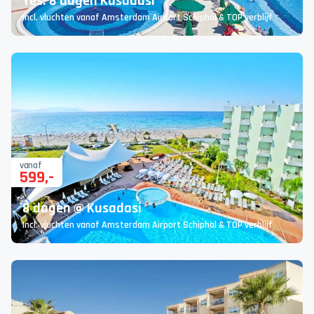
Yes! 8 dagen Kusadasi
Incl. vluchten vanaf Amsterdam Airport Schiphol & TOP verblijf
vanaf
599
,-
8 dagen @ Kusadasi
Incl. vluchten vanaf Amsterdam Airport Schiphol & TOP verblijf