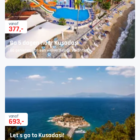
vanaf
377
,-
Ga 5 dagen naar Kusadasi
Ga genieten van een welverdiende vakantie!
vanaf
693
,-
Let's go to Kusadasi!