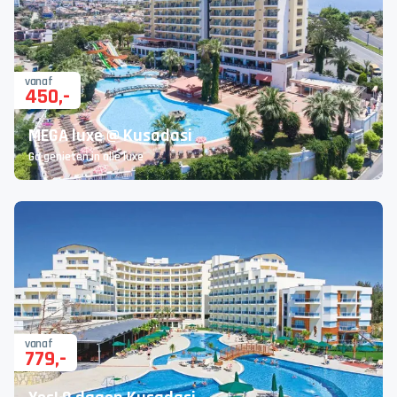
vanaf
450
,-
MEGA luxe @ Kusadasi
Ga genieten in alle luxe
vanaf
779
,-