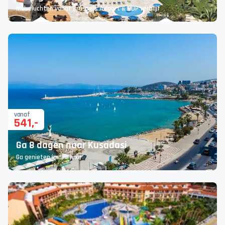
Incl. vluchten vanaf Brussels Airport & TOP verblijf
vanaf
541
,-
Ga 8 dagen naar Kusadasi
Ga genieten in alle luxe