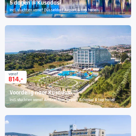
5 dagen @ Kusadasi
Incl. vluchten vanaf Düsseldorf Airport & top hotel!
vanaf
814
,-
Voordelig naar Kusadasi
Incl. vluchten vanaf Amsterdam Airport Schiphol & top hotel!