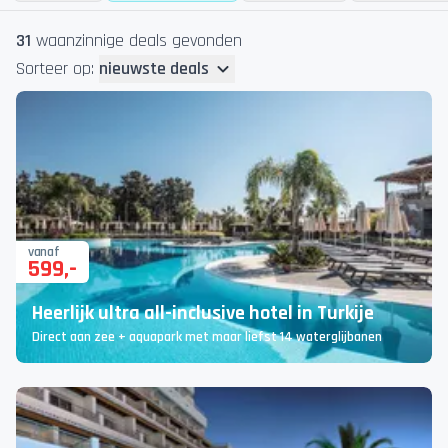
31
waanzinnige deal
s
gevonden
Sorteer op:
nieuwste deals
vanaf
599
,-
Heerlijk ultra all-inclusive hotel in Turkije
Direct aan zee + aquapark met maar liefst 14 waterglijbanen