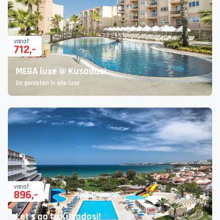
vanaf
712
,-
MEGA luxe @ Kusadasi
Ga genieten in alle luxe
vanaf
896
,-
Let's go to Kusadasi!