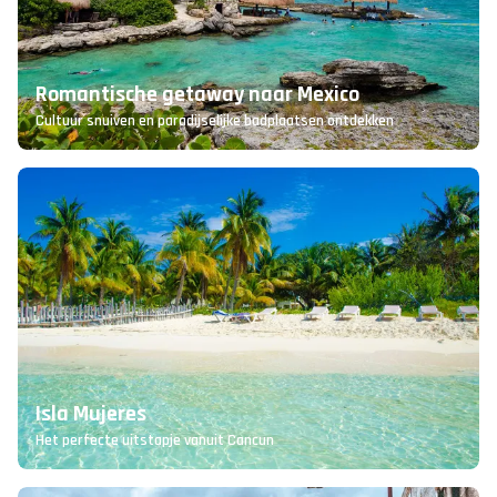
Romantische getaway naar Mexico
Cultuur snuiven en paradijselijke badplaatsen ontdekken
Isla Mujeres
Het perfecte uitstapje vanuit Cancun