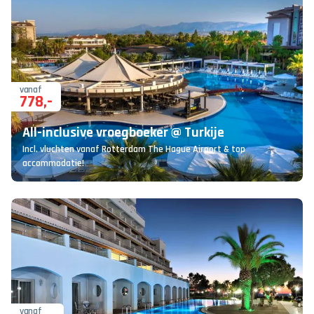
vanaf
778
,-
All-inclusive vroegboeker @ Turkije
Incl. vluchten vanaf Rotterdam The Hague Airport & top
accommodatie!
vanaf