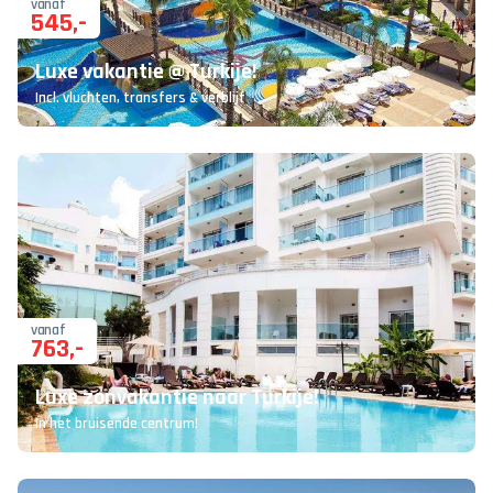
vanaf
545
,-
Luxe vakantie @ Turkije!
Incl. vluchten, transfers & verblijf
vanaf
763
,-
Luxe zonvakantie naar Turkije!
In het bruisende centrum!