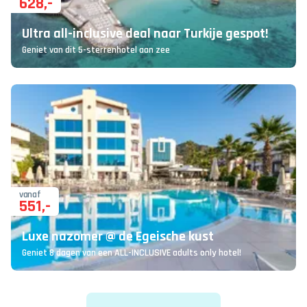
628
,-
Ultra all-inclusive deal naar Turkije gespot!
Geniet van dit 5-sterrenhotel aan zee
vanaf
551
,-
Luxe nazomer @ de Egeische kust
Geniet 8 dagen van een ALL-INCLUSIVE adults only hotel!