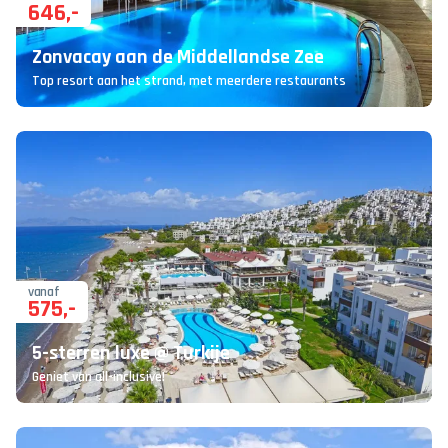
646
,-
Zonvacay aan de Middellandse Zee
Top resort aan het strand, met meerdere restaurants
vanaf
575
,-
5-sterren luxe @ Turkije
Geniet van all-inclusive!