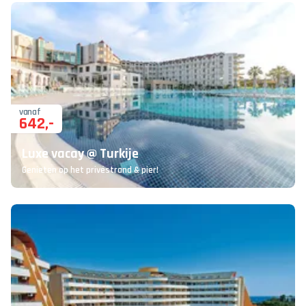
vanaf
642
,-
Luxe vacay @ Turkije
Genieten op het privéstrand & pier!