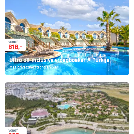
vanaf
818
,-
Ultra all-inclusive vroegboeker @ Turkije
Met privézandstrand en pier!
vanaf