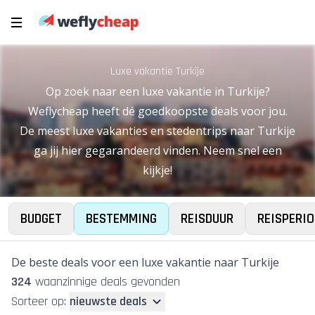
Luxe vakantie Turkije
Op zoek naar een luxe vakantie in Turkije?
Weflycheap heeft dé goedkoopste deals voor jou.
De meest luxe vakanties en stedentrips naar Turkije
ga jij hier gegarandeerd vinden. Neem snel een
kijkje!
BUDGET
BESTEMMING
REISDUUR
REISPERIO
De beste deals voor een luxe vakantie naar Turkije
324
waanzinnige deal
s
gevonden
Sorteer op:
nieuwste deals