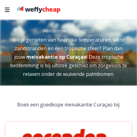
Meivakantie Curacao 2026
Wil je genieten van heerlijke temperaturen, witte
zandstranden en een tropische sfeer? Plan dan
jouw
meivakantie op Curaçao
! Deze tropische
bestemming is bij uitstek geschikt om zorgeloos te
relaxen onder de wuivende palmbomen.
Boek een goedkope meivakantie Curaçao bij: