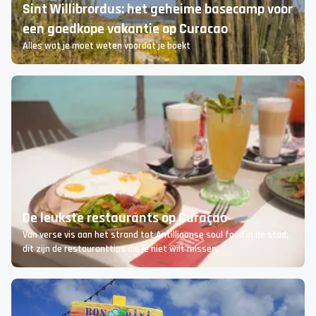
Sint Willibrordus: het geheime basecamp voor
een goedkope vakantie op Curacao
Alles wat je moet weten voordat je boekt
De leukste restaurants op Curaçao
Van verse vis aan het strand tot Antilliaanse soul food in de stad:
dit zijn de restauranttips die je niet wilt missen.