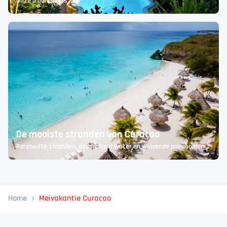
Onze 5 aanraders
De mooiste stranden van Curaçao
Parelwitte stranden, azuurblauw water en wuivende palmbomen
Home
Meivakantie Curacao