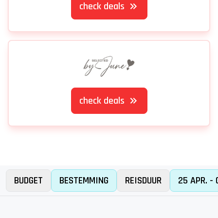
check deals
check deals
BUDGET
BESTEMMING
REISDUUR
25 APR. - 
Er is iets mis gegaan...