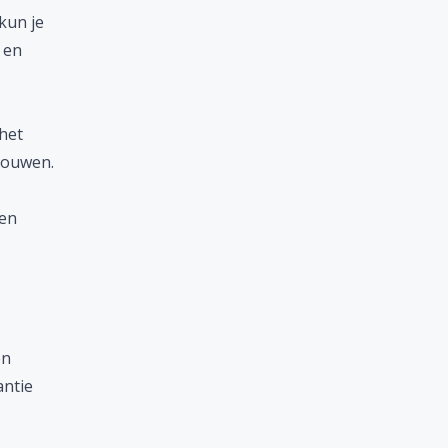
kun je
 en
het
bouwen.
een
en
antie