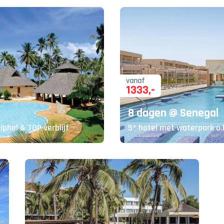
vanaf
1333
,-
8 dagen @ Senegal
phol & TOP verblijf
5* hotel met waterpark o.b.