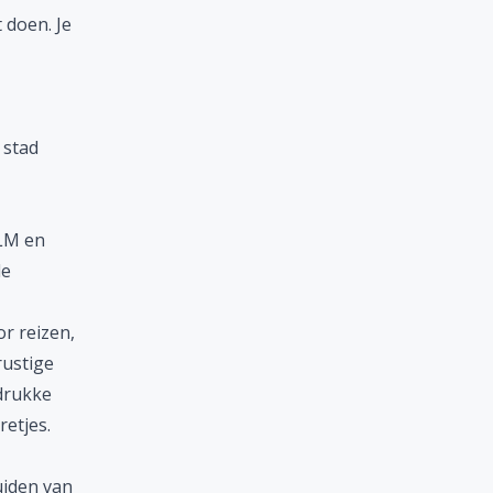
 doen. Je
 stad
HLM en
de
r reizen,
rustige
 drukke
retjes.
uiden van