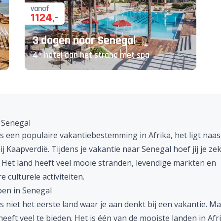
vanaf
1124
,-
3 dagen naar Senegal
4* hotel aan het strand met spa
 Senegal
is een populaire vakantiebestemming in
Afrika
, het ligt naa
ij
Kaapverdië
. Tijdens je vakantie naar Senegal hoef jij je zek
. Het land heeft veel mooie stranden, levendige markten en
e culturele activiteiten.
oen in Senegal
s niet het eerste land waar je aan denkt bij een vakantie. M
eeft veel te bieden. Het is één van de mooiste landen in
Afr