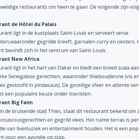
eweldige restaurants om heen te gaan. De volgende zijn vol
rant de Hôtel du Palais
urant ligt in de kustplaats Saint-Louis en serveert verse
hten,waaronder gegrilde kreeft, garnalen curry en oesters. 
t bevindt zich in het centrum van Saint-Louis.
rant New Africa
urant ligt in het hart van Dakar en biedt een breed scala aa
eke Senegalese gerechten, waaronder thieboudienne (vis en 
es gestoofd in pindasaus). De gezellige sfeer en attente ser
t een populaire keuze onder toeristen.
rant Big Faim
n de bruisende stad Thies, staat dit restaurant bekend om z
 couscousgerechten en gegrild vlees. Het ruime terras is per
ie van livemuziek en entertainment houden. Het is een pop
nt voor een avondje op stap.