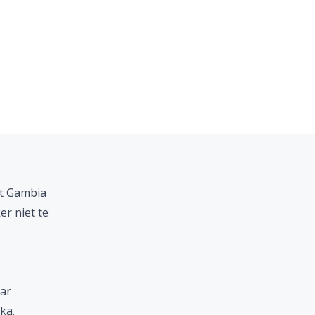
st
Gambia
er niet te
aar
ika
.