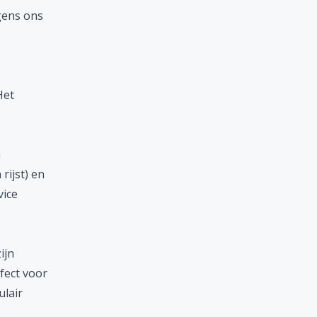
gens ons
Het
n
rijst) en
vice
ijn
fect voor
ulair