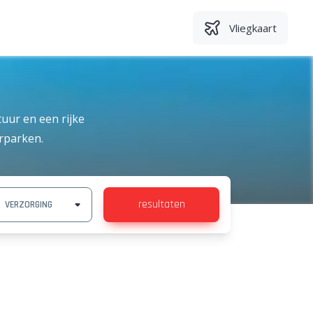
Vliegkaart
tuur en een rijke
urparken.
resultaten