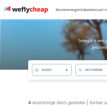
Bestemmingen
Vakanties
Last 
Senegal is een p
geschied
4
waanzinnige deal
s
gevonden
Sorteer o