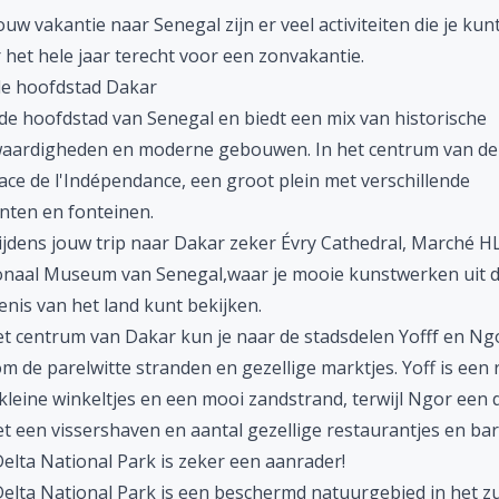
ouw vakantie naar Senegal zijn er veel activiteiten die je kunt
 het hele jaar terecht voor een
zonvakantie
.
e hoofdstad Dakar
 de hoofdstad van Senegal en biedt een mix van historische
aardigheden en moderne gebouwen. In het centrum van de
lace de l'Indépendance, een groot plein met verschillende
ten en fonteinen.
ijdens jouw trip naar Dakar zeker Évry Cathedral, Marché 
onaal Museum van Senegal,waar je mooie kunstwerken uit 
nis van het land kunt bekijken.
et centrum van Dakar kun je naar de stadsdelen Yofff en Ngo
 de parelwitte stranden en gezellige marktjes. Yoff is een 
kleine winkeltjes en een mooi zandstrand, terwijl Ngor een
et een vissershaven en aantal gezellige restaurantjes en bar
elta National Park is zeker een aanrader!
elta National Park is een beschermd natuurgebied in het z