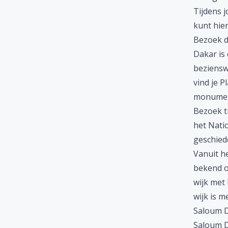
Tijdens j
kunt hier
Bezoek d
Dakar is
beziensw
vind je P
monumen
Bezoek t
het Nati
geschiede
Vanuit h
bekend om
wijk met 
wijk is m
Saloum D
Saloum D