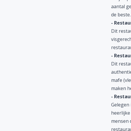
aantal g
de beste.
- Restau
Dit resta
visgerec
restauran
- Restau
Dit resta
authenti
mafe (vle
maken he
- Restau
Gelegen i
heerlijke
mensen d
restaura