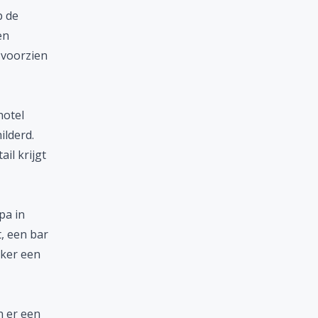
p de
en
 voorzien
hotel
ilderd.
il krijgt
pa in
, een bar
eker een
n er een