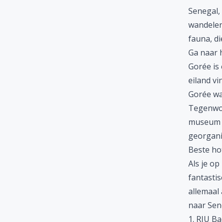
Senegal, 
wandelen
fauna, di
Ga naar 
Gorée is 
eiland v
Gorée wa
Tegenwoo
museum o
georgani
Beste hot
Als je op
fantastis
allemaal
naar Sen
1. RIU B