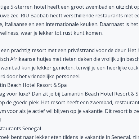
htige 5-sterren hotel heeft een groot zwembad en uitzicht o
uwe zee. RIU Baobab heeft verschillende restaurants met e
e, Italiaanse en een internationale keuken. Daarnaast is het
ellness, waar je lekker tot rust kunt komen.
 een prachtig resort met een privéstrand voor de deur. Het 
isch Afrikaanse hutjes met rieten daken die vrolijk zijn besch
wembad kun je lekker genieten, terwijl je een heerlijke cockta
d door het vriendelijke personeel.
tin Beach Hotel Resort & Spa
aag voor luxe? Dan zit je bij Lamantin Beach Hotel Resort & S
op de goede plek. Het resort heeft een zwembad, restaurant
m voor als je actief wil blijven op je vakantie. Dit resort is z
!
staurants Senegal
zoek bent naar lekker eten tijdens je vakantie in Senegal, zij