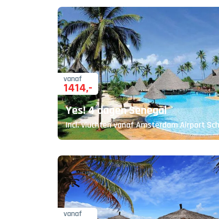
vanaf
1414
,-
Yes! 4 dagen Senegal
Incl. vluchten vanaf Amsterdam Airport Schi
vanaf