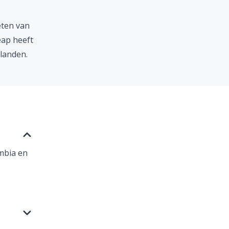
eten van
eap heeft
 landen
.
mbia
en