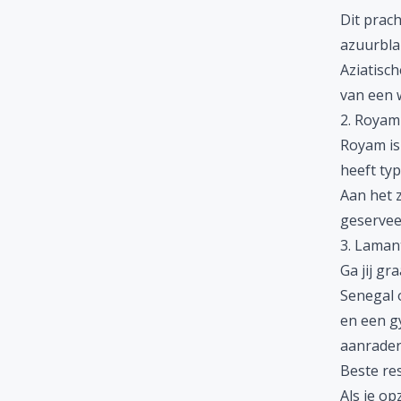
Dit prac
azuurbla
Aziatisch
van een w
2. Royam
Royam is
heeft typ
Aan het z
geserveer
3. Laman
Ga jij gr
Senegal 
en een gy
aanrader
Beste re
Als je op