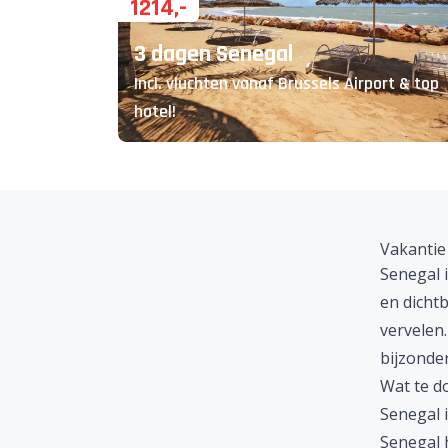
1214
,-
3 dagen Senegal
Incl. vluchten vanaf Brussels Airport & top
hotel!
Vakantie
Senegal 
en dichtb
vervelen
bijzonder
Wat te d
Senegal i
Senegal h