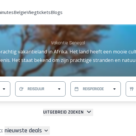
minutes
Belgie
Vliegtickets
Blogs
Vakantie Senegal
rachtig vakantieland in Afrika. Het land heeft een mooie cul
enis. Het staat bekend om zijn prachtige stranden en natu
UITGEBREID ZOEKEN
p:
nieuwste deals