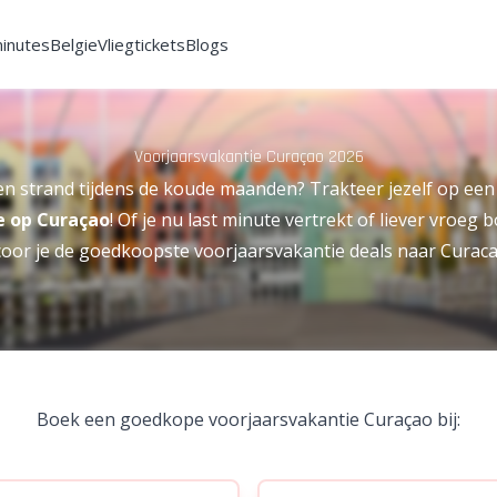
minutes
Belgie
Vliegtickets
Blogs
Voorjaarsvakantie Curaçao 2026
en strand tijdens de koude maanden? Trakteer jezelf op een
e op
Curaçao
! Of je nu last minute vertrekt of liever vroeg 
coor je de goedkoopste voorjaarsvakantie deals naar Curaca
Boek een goedkope voorjaarsvakantie Curaçao bij: