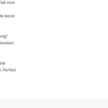
Vlak voor
de
beste
ting?
egboeken
ntie
. Perfect