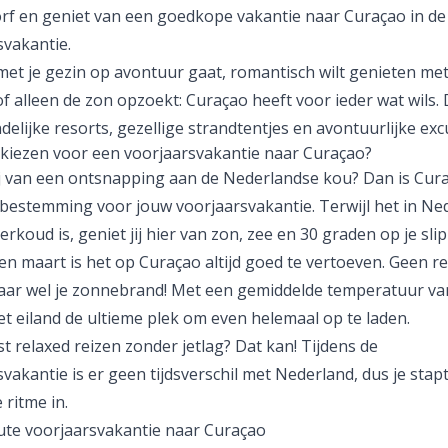
rf en geniet van een
goedkope vakantie naar Curaçao
in de
svakantie.
met je gezin op avontuur gaat, romantisch wilt genieten met
f alleen de zon opzoekt: Curaçao heeft voor ieder wat wils.
delijke resorts, gezellige strandtentjes en avontuurlijke exc
iezen voor een voorjaarsvakantie naar Curaçao?
j van een ontsnapping aan de Nederlandse kou? Dan is Cur
 bestemming voor jouw voorjaarsvakantie. Terwijl het in Ne
rkoud is, geniet jij hier van zon, zee en 30 graden op je slip
en maart is het op Curaçao altijd goed te vertoeven. Geen r
aar wel je zonnebrand! Met een gemiddelde temperatuur va
et eiland de ultieme plek om even helemaal op te laden.
 relaxed reizen zonder jetlag? Dat kan! Tijdens de
vakantie is er geen tijdsverschil met Nederland, dus je stapt
 ritme in.
ute voorjaarsvakantie naar Curaçao