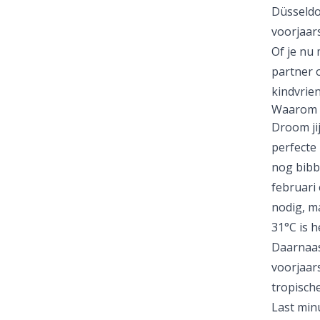
Düsseldo
voorjaar
Of je nu 
partner o
kindvrien
Waarom k
Droom ji
perfecte
nog bibbe
februari 
nodig, m
31°C is h
Daarnaast
voorjaars
tropische
Last min