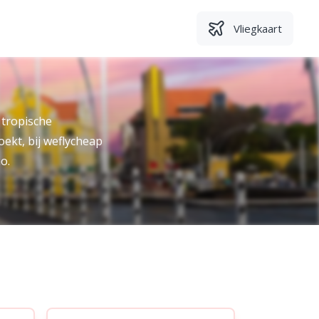
Vliegkaart
 tropische
boekt, bij weflycheap
o.