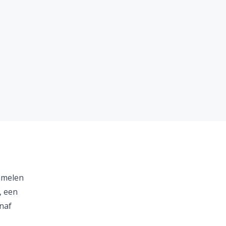
amelen
, een
anaf