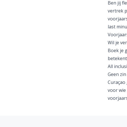
Ben jij f
vertrek p
voorjaar
last minu
Voorjaar
Wil je ve
Boek je 
betekent 
All inclu
Geen zin
Curaçao
voor wie 
voorjaar