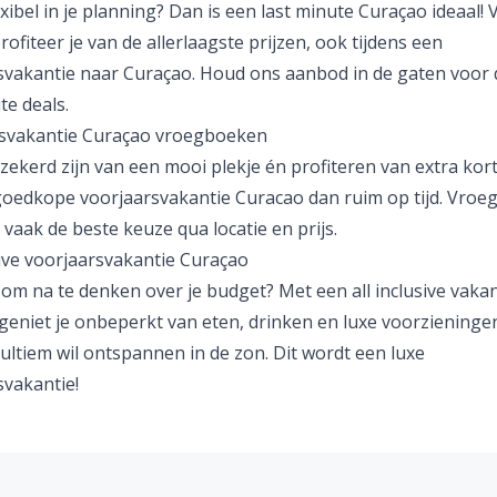
lexibel in je planning? Dan is een
last minute Curaçao
ideaal! 
rofiteer je van de allerlaagste prijzen, ook tijdens een
svakantie naar Curaçao. Houd ons aanbod in de gaten voor 
te deals
.
svakantie Curaçao vroegboeken
rzekerd zijn van een mooi plekje én profiteren van extra kor
goedkope voorjaarsvakantie Curacao dan ruim op tijd. Vro
vaak de beste keuze qua locatie en prijs.
sive voorjaarsvakantie Curaçao
 om na te denken over je budget? Met een
all inclusive vaka
geniet je onbeperkt van eten, drinken en luxe voorzieningen
ultiem wil ontspannen in de zon. Dit wordt een luxe
svakantie!