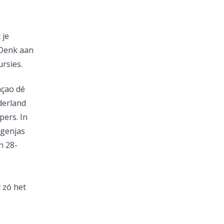
 je
 Denk aan
ursies.
açao dé
derland
pers. In
egenjas
n 28-
 zó het