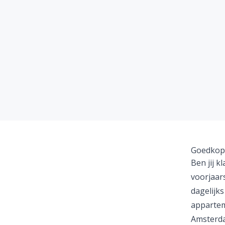
Goedkope
Ben jij k
voorjaar
dagelijks
apparteme
Amsterda