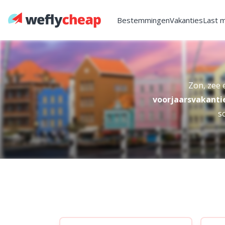
Bestemmingen
Vakanties
Last 
Zon, zee 
voorjaarsvakanti
s