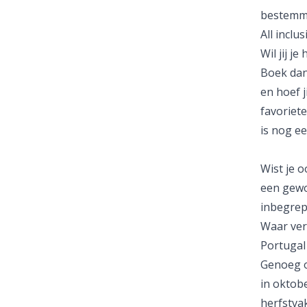
bestemmin
All inclu
Wil jij j
Boek dan 
en hoef j
favoriete
is nog ee
Wist je 
een gewon
inbegrepe
Waar verb
Portugal
Genoeg o
in
oktob
herfstvak