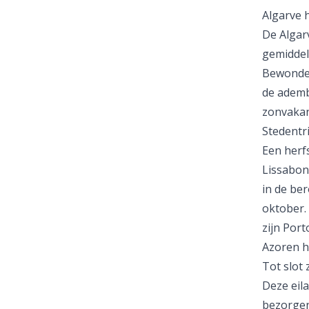
Algarve 
De
Alga
gemiddel
Bewonder
de ademb
zonvakan
Stedentr
Een herf
Lissabo
in de be
oktober.
zijn
Port
Azoren h
Tot slot 
Deze eila
bezorgen