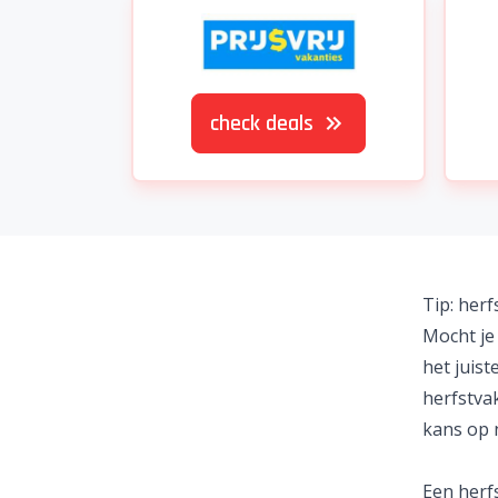
check deals
Tip: herf
Mocht je
het juist
herfstvak
kans op 
Een herf