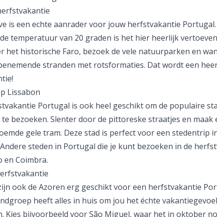
herfstvakantie
rve
is een echte aanrader voor jouw herfstvakantie Portugal
de temperatuur van 20 graden is het hier heerlijk vertoeven
 het historische Faro, bezoek de vele natuurparken en wan
enemende stranden met rotsformaties. Dat wordt een heerl
tie
!
ip Lissabon
stvakantie Portugal is ook heel geschikt om de populaire st
n
te bezoeken. Slenter door de pittoreske straatjes en maak e
roemde gele tram. Deze stad is perfect voor een
stedentrip
i
 Andere steden in Portugal die je kunt bezoeken in de herfs
o
en
Coimbra
.
erfstvakantie
zijn ook de
Azoren
erg geschikt voor een herfstvakantie Por
ndgroep heeft alles in huis om jou het échte vakantiegevoel
. Kies bijvoorbeeld voor
São Miguel
, waar het in oktober n