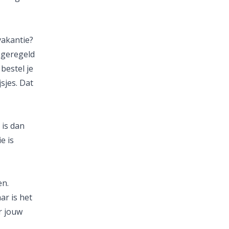
vakantie?
e geregeld
bestel je
sjes. Dat
 is dan
e is
en.
ar is het
r jouw