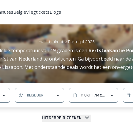
minutes
Belgie
Vliegtickets
Blogs
Herfstvakantie Portugal 2025
elde temperatuur van 19 graden is een
herfstvakantie Po
fst van Nederland te ontvluchten. Ga bijvoorbeeld naar de 
p Lissabon. Met onderstaande deals wordt het een onvergetel
UITGEBREID ZOEKEN