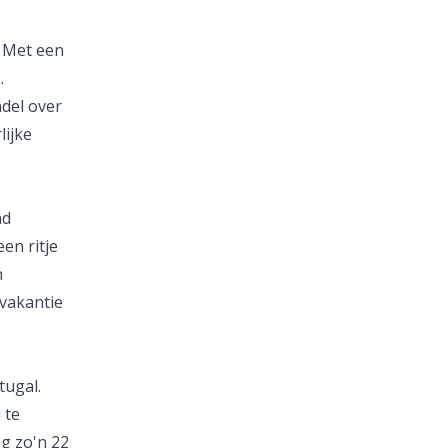
. Met een
.
del over
ijke
ad
en ritje
n
tvakantie
tugal.
 te
og zo'n 22