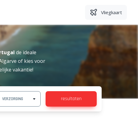
Vliegkaart
rtugal
de ideale
Algarve of kies voor
ijke vakantie!
resultaten