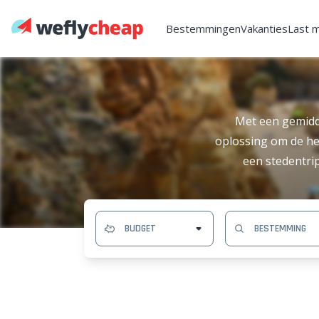
Bestemmingen
Vakanties
Last 
Met een gemidd
oplossing om de her
een stedentri