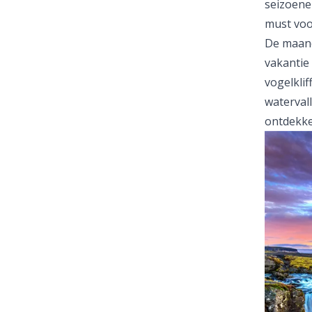
seizoenen
must voor
De maand
vakantie
vogelklif
watervall
ontdekke