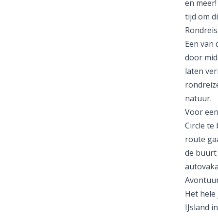
en meer! 
tijd om d
Rondreis
Een van 
door mid
laten ver
rondreiz
natuur.
Voor een
Circle te
route gaa
de buurt
autovaka
Avontuurl
Het hele 
IJsland i