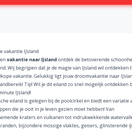
 vakantie IJsland
een
vakantie naar IJsland
ontdek de betoverende schoonhei
nd. Wij begrijpen dat je de magie van IJsland wil ontdekken t
kope vakantie
. Gelukkig ligt jouw
droomvakantie
naar IJsla
ndbereik! Tip! Wil je dit eiland zo snel mogelijk ontdekken
minute IJsland
!
che eiland is gelegen bij de poolcirkel en biedt een variatie 
pen die je ooit in je leven gezien moet hebben! Van
mende kraters en vulkanen tot indrukwekkende watervall
randen, bijzondere mossige vlaktes, geisers, glinsterende 