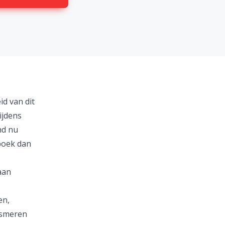
d van dit
ijdens
nd nu
 boek dan
aan
en,
ijsmeren