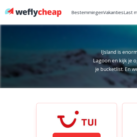
Bestemmingen
Vakanties
Last 
IJsland is enor
Lagoon en kijk je o
je bucketlist. En 