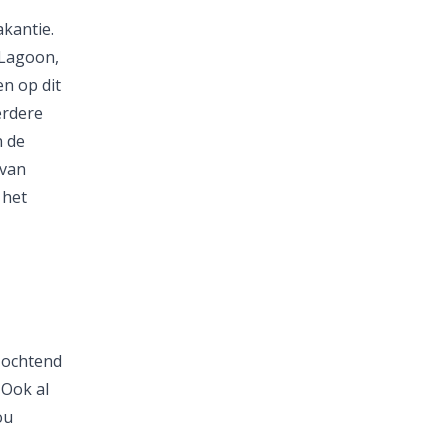
akantie.
 Lagoon,
en op dit
erdere
n de
 van
 het
e ochtend
 Ook al
ou