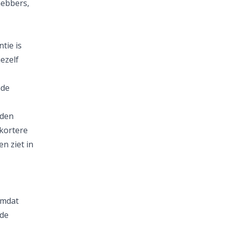
hebbers,
tie is
ezelf
nde
lden
 kortere
n ziet in
 omdat
ide