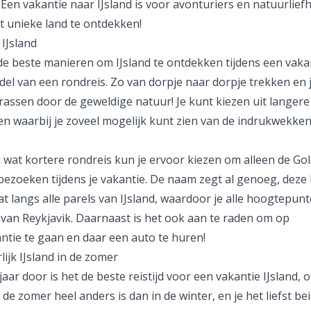
Een vakantie naar IJsland is voor avonturiers en natuurlief
it unieke land te ontdekken!
 IJsland
de beste manieren om IJsland te ontdekken tijdens een vakan
del van een
rondreis
. Zo van dorpje naar dorpje trekken en j
rassen door de geweldige natuur! Je kunt kiezen uit langere
en waarbij je zoveel mogelijk kunt zien van de indrukwekke
 wat kortere rondreis kun je ervoor kiezen om alleen de Go
 bezoeken tijdens je vakantie. De naam zegt al genoeg, deze
t langs alle parels van IJsland, waardoor je alle hoogtepunte
 van
Reykjavik
. Daarnaast is het ook aan te raden om op
ntie
te gaan en daar een auto te huren!
ijk IJsland in de zomer
jaar door is het de beste reistijd voor een vakantie IJsland,
n de zomer heel anders is dan in de winter, en je het liefst be