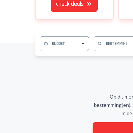
check deals
Op dit mo
bestemming(en). 
in de