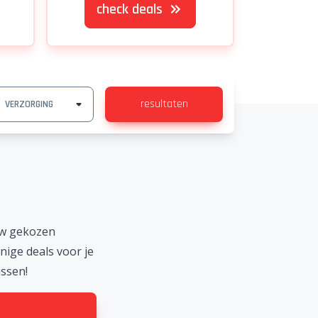
check deals
resultaten
uw gekozen
ige deals voor je
ussen!