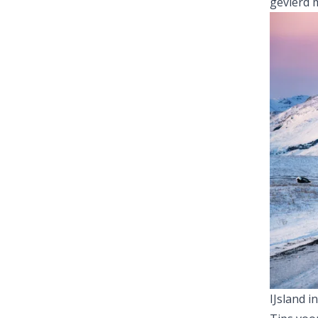
gevierd 
IJsland i