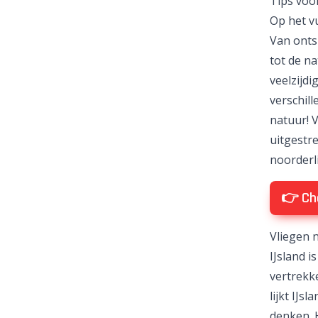
Tips voo
Op het vu
Van onts
tot de na
veelzijdi
verschill
natuur! V
uitgestr
noorderli
👉 Che
Vliegen 
IJsland i
vertrekk
lijkt IJs
denken. H