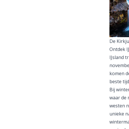
De Kirkju
Ontdek IJ
IJsland 
november
komen de
beste tij
Bij winte
waar de m
westen n
unieke n
winterma