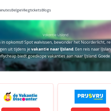
minutes
Belgie
Vliegtickets
Blogs
Vakantie IJsland
m in opkomst! Spot walvissen, bewonder het Noorderlicht, rela
gen uit tijdens je
vakantie naar IJsland
. Een reis naar IJsl
weflycheap biedt goedkope vakanties aan naar IJsland. Goed