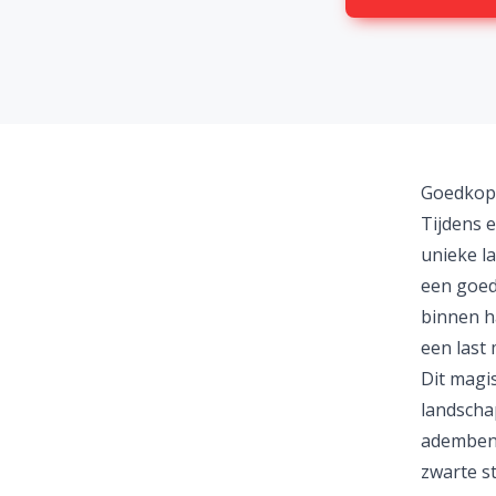
Goedkope
Tijdens 
unieke la
een
goed
binnen ha
een
last 
Dit magis
landschap
adembene
zwarte st