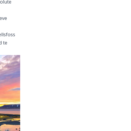
solute
ieve
llsfoss
d te