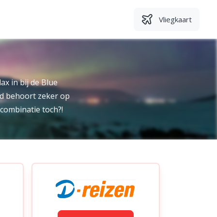
Vliegkaart
x in bij de Blue
and behoort zeker op
e combinatie toch?!