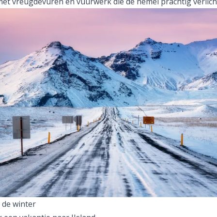
met vreugdevuren en vuurwerk die de hemel prachtig verlich
n de winter