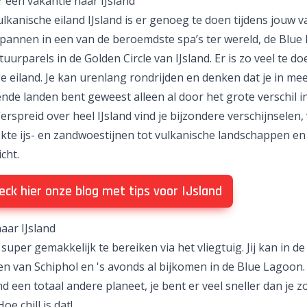
r een vakantie naar IJsland
lkanische eiland IJsland is er genoeg te doen tijdens jouw v
pannen in een van de beroemdste spa’s ter wereld, de Blue
tuurparels in de Golden Circle van IJsland. Er is zo veel te do
ge eiland. Je kan urenlang rondrijden en denken dat je in me
ende landen bent geweest alleen al door het grote verschil i
erspreid over heel IJsland vind je bijzondere verschijnselen,
ekte ijs- en zandwoestijnen tot vulkanische landschappen en
cht.
ck hier onze blog met tips voor IJsland
naar IJsland
s super gemakkelijk te bereiken via het vliegtuig. Jij kan in d
en van Schiphol en 's avonds al bijkomen in de Blue Lagoon.
land een totaal andere planeet, je bent er veel sneller dan je z
oe chill is dat!