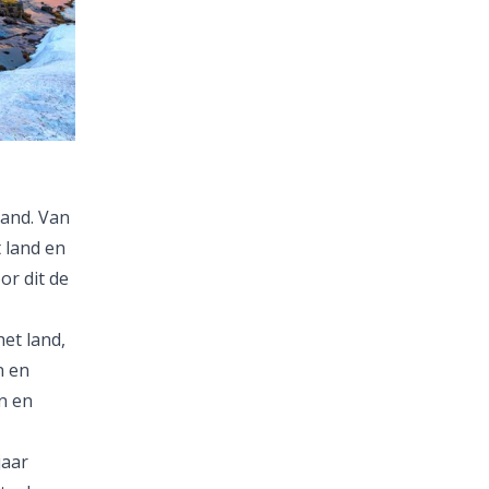
land. Van
 land en
r dit de
het land,
n en
n en
jaar