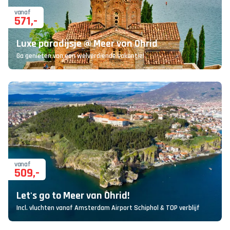
vanaf
571
,-
Luxe paradijsje @ Meer van Ohrid
Ga genieten van een welverdiende vakantie!
vanaf
509
,-
Let's go to Meer van Ohrid!
Incl. vluchten vanaf Amsterdam Airport Schiphol & TOP verblijf