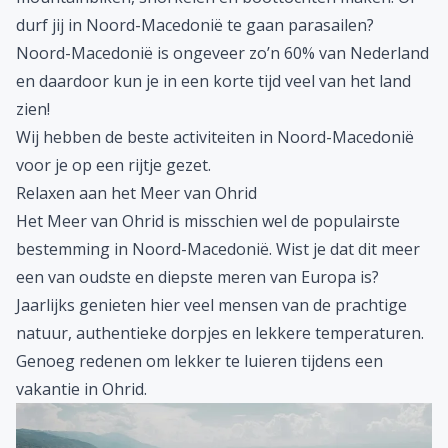
prachtige, historische cultuur met mooie steden en
vooral geweldige natuur: groene bergen en diepe
meren, waarvan de meren van Ohrid, Prespa en Dojran
de bekendste zijn.
Het land is tevens een geschikte bestemming voor
outdoorfanaten, je kunt er oneindig wandelen,
mountainbiken, snorkelen en boottochten maken. Of
durf jij in Noord-Macedonië te gaan parasailen?
Noord-Macedonië is ongeveer zo’n 60% van
Nederland
en daardoor kun je in een korte tijd veel van het land
zien!
Wij hebben de beste
activiteiten in Noord-Macedonië
voor je op een rijtje gezet.
Relaxen aan het Meer van Ohrid
Het Meer van Ohrid is misschien wel de populairste
bestemming in Noord-Macedonië. Wist je dat dit meer