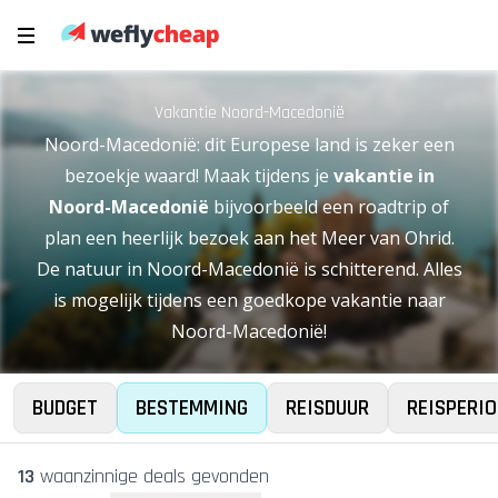
Vakantie Noord-Macedonië
Noord-Macedonië: dit Europese land is zeker een
bezoekje waard! Maak tijdens je
vakantie in
Noord-Macedonië
bijvoorbeeld een roadtrip of
plan een heerlijk bezoek aan het Meer van Ohrid.
De natuur in Noord-Macedonië is schitterend. Alles
is mogelijk tijdens een goedkope vakantie naar
Noord-Macedonië!
BUDGET
BESTEMMING
REISDUUR
REISPERIO
13
waanzinnige deal
s
gevonden