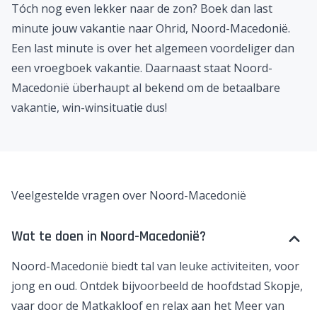
Onbeperkt genieten doe je tijdens een
all inclusive
vakantie
in Noord-Macedonië. Maak je geen zorgen
over het eten en drinken, je pakt gewoon lekker iets
wanneer je wilt. Plan een dagje bij het zwembad of ga
eropuit en ontdek al het moois wat Noord-Macedonië
te bieden heeft.
Last minute Ohrid in Noord-Macedonië
Tóch nog even lekker naar de zon? Boek dan
last
minute
jouw vakantie naar Ohrid, Noord-Macedonië.
Een last minute is over het algemeen voordeliger dan
een vroegboek vakantie. Daarnaast staat Noord-
Macedonië überhaupt al bekend om de betaalbare
vakantie, win-winsituatie dus!