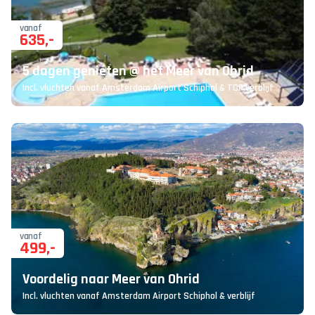
vanaf
635
,-
5 dagen genieten @ het Meer van Ohrid
Incl. vluchten vanaf Amsterdam Airport Schiphol & TOP verblijf
vanaf
499
,-
Voordelig naar Meer van Ohrid
Incl. vluchten vanaf Amsterdam Airport Schiphol & verblijf