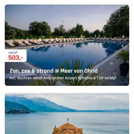
vanaf
503
,-
Zon, zee & strand @ Meer van Ohrid
Incl. vluchten vanaf Amsterdam Airport Schiphol & TOP verblijf