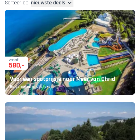
Sorteer op:
nieuwste deals
vanaf
580
,-
Voor een spotprijsje naar Meer van Ohrid
Ga genieten in alle luxe