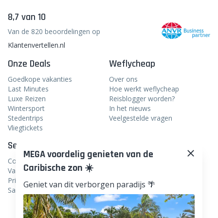
Door je in te schrijven bevestig je dat je de nieuwsbrief
van weflycheap wil ontvangen in je inbox en ga je
akkoord met de voorwaarden.
inschrijven
8,7 van 10
Van de 820 beoordelingen op
Klantenvertellen.nl
MEGA voordelig genieten van de
Caribische zon ☀️
Onze Deals
Weflycheap
Geniet van dit verborgen paradijs 🌴
Goedkope vakanties
Over ons
Last Minutes
Hoe werkt weflycheap
Luxe Reizen
Reisblogger worden?
Wintersport
In het nieuws