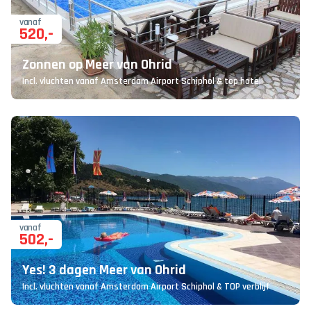
vanaf
520
,-
Zonnen op Meer van Ohrid
Incl. vluchten vanaf Amsterdam Airport Schiphol & top hotel!
vanaf
502
,-
Yes! 3 dagen Meer van Ohrid
Incl. vluchten vanaf Amsterdam Airport Schiphol & TOP verblijf