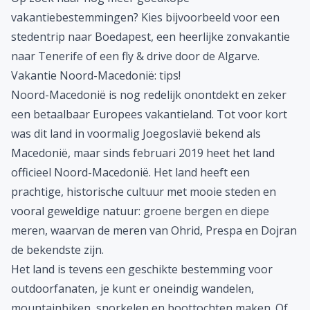
bestemmingen
. Bij de leukste bestemmingen wordt
Noord-Macedonië zeker meegenomen! De prijzen zijn
er ook nog eens relatief laag en de lokale bevolking is
hartstikke vriendelijk. Niets voor niets dus dat wij alle
goedkope Noord-Macedonië vakanties al voor je op
een rijtje hebben gezet.
Op zoek naar nog meer goedkope
vakantiebestemmingen? Kies bijvoorbeeld voor een
stedentrip
naar
Boedapest
, een heerlijke zonvakantie
naar Tenerife of een
fly & drive
door de
Algarve
.
Vakantie Noord-Macedonië: tips!
Noord-Macedonië is nog redelijk onontdekt en zeker
een betaalbaar Europees vakantieland. Tot voor kort
was dit land in voormalig Joegoslavië bekend als
Macedonië, maar sinds februari 2019 heet het land
officieel Noord-Macedonië. Het land heeft een