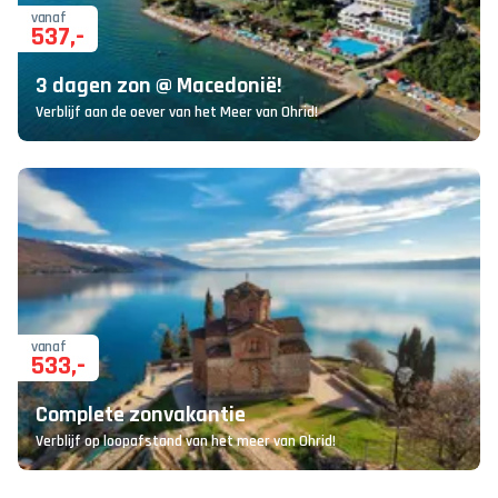
vanaf
537
,-
3 dagen zon @ Macedonië!
Verblijf aan de oever van het Meer van Ohrid!
vanaf
533
,-
Complete zonvakantie
Verblijf op loopafstand van het meer van Ohrid!