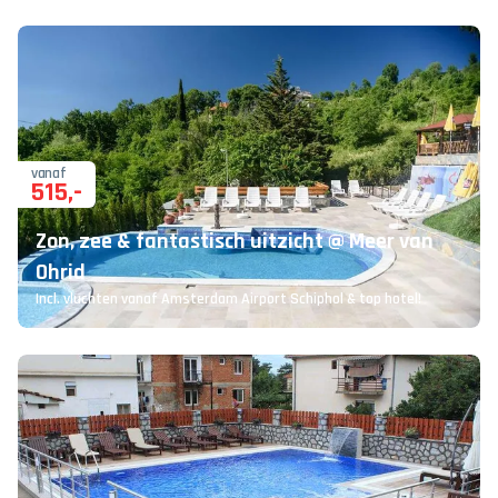
vanaf
515
,-
Zon, zee & fantastisch uitzicht @ Meer van
Ohrid
Incl. vluchten vanaf Amsterdam Airport Schiphol & top hotel!