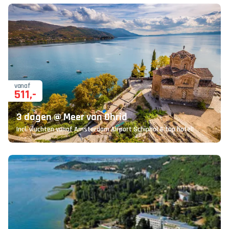
vanaf
511
,-
3 dagen @ Meer van Ohrid
Incl. vluchten vanaf Amsterdam Airport Schiphol & top hotel!