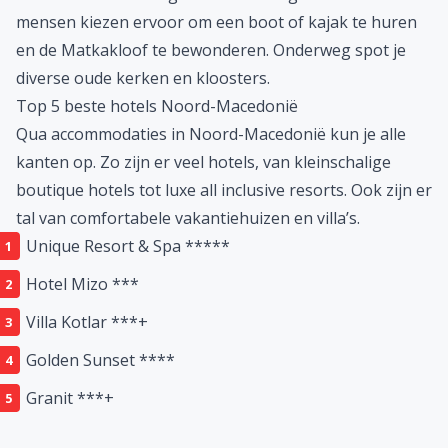
hoofdstad biedt bijvoorbeeld de Oude Bazaar, de
Vardar-rivier en het Moeder Teresa Gedenkhuis. Proef
ook zeker de lokale gerechten!
Varen door de Matkakloof
De Matkakloof is een van de populairste
bezienswaardigheden van Noord-Macedonië. Je vindt
deze kloof in een uitgestrekt natuurgebied. Veel
mensen kiezen ervoor om een boot of kajak te huren
en de Matkakloof te bewonderen. Onderweg spot je
diverse oude kerken en kloosters.
Top 5 beste hotels Noord-Macedonië
Qua accommodaties in Noord-Macedonië kun je alle
kanten op. Zo zijn er veel hotels, van kleinschalige
boutique hotels tot luxe all inclusive resorts. Ook zijn er
tal van comfortabele vakantiehuizen en villa’s.
Unique Resort & Spa *****