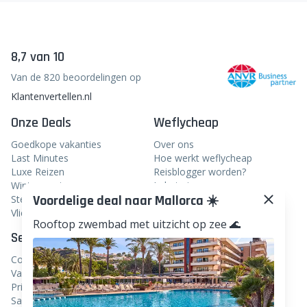
8,7 van 10
Van de 820 beoordelingen op
Klantenvertellen.nl
Onze Deals
Weflycheap
Goedkope vakanties
Over ons
Last Minutes
Hoe werkt weflycheap
Luxe Reizen
Reisblogger worden?
Wintersport
In het nieuws
Voordelige deal naar Mallorca ☀️
Stedentrips
Veelgestelde vragen
Vliegtickets
Rooftop zwembad met uitzicht op zee 🌊
Service
Volg ons
Contact
Facebook
Vacatures
Instagram
Privacy
Samenwerken
Linkedin